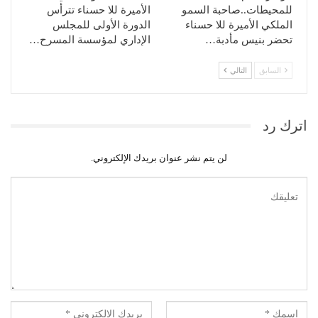
للمحيطات..صاحبة السمو
الأميرة للا حسناء تترأس
الملكي الأميرة للا حسناء
الدورة الأولى للمجلس
تحضر بنيس مأدبة…
الإداري لمؤسسة المسرح…
السابق
التالي
اترك رد
لن يتم نشر عنوان بريدك الإلكتروني.