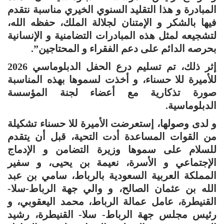
المبادرة و هذا التقليد السنوي الخيري مناسبة نتقدم
فيها بالشكر و الإمتنان لجلالة الملك، حفظه الله،
لتشجيعه لمثل هذه المبادرات التضامنية و الإنسانية
بحرصه الدائم على دعم الفقراء و المحتاجين”.
إثر ذلك، تم تسليم درع الحفل الدبلوماسي 2026
للأميرة للا حسناء، و أخذت لسموها بهذه المناسبة
صورة تذكارية مع أعضاء لجنة المؤسسة
الدبلوماسية.
و لدى وصولها، إستعرضت الأميرة للا حسناء تشكيلة
من القوات المساعدة أدت التحية، قبل أن يتقدم
للسلام على سموها وزيرة التضامن و الإدماج
الإجتماعي و الأسرة، نعيمة بن يحيى، و سفير
المملكة العربية السعودية بالرباط، سامي بن عبد
الله بن عثمان الصالح، و والي جهة الرباط-سلا-
القنيطرة، عامل عمالة الرباط، محمد اليعقوبي، و
رئيس مجلس جهة الرباط- سلا- القنيطرة، رشيد