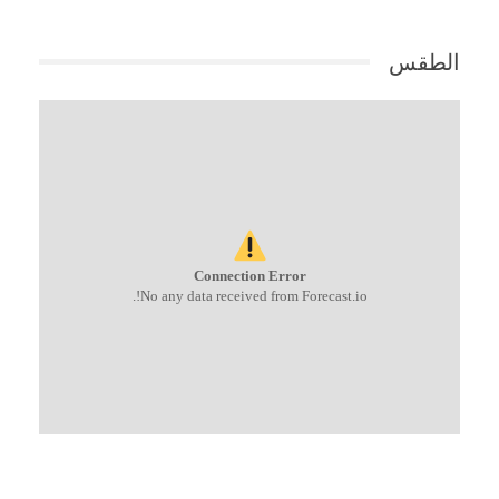
الطقس
Connection Error
No any data received from Forecast.io!.