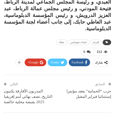
العبدي، و رئيسة المجلس الجماعي لمدينة الرباط،
فتيحة المودني، و رئيس مجلس عمالة الرباط، عبد
العزيز الدرويش، و رئيس المؤسسة الدبلوماسية،
عبد العاطي حابك، إلى جانب أعضاء لجنة المؤسسة
الدبلوماسية.
إلتزام
عشاء دبلوماسي
عطاء
0
212
Google+
Twitter
Facebook
شارك
السابق
التالي
حزب “الحمامة” يعقد مؤتمرا
المدربون الأفارقة يكتبون
إستثنائيا فبراير المقبل
التاريخ..نصف نهائي أمم إفريقيا
2025 بقبضة محلية خالصة