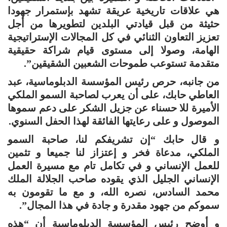
هي علاقات تاريخية عريقة تشهد بإستمرار جهودا
حثيثة من قبل قيادتي البلدين لتطويرها من أجل
تعزيز التعاون الثنائي في كل المجالات الإستراتيجية
الهامة، وصولا إلى مستوى قيام شراكة حقيقية
متقدمة تستوعب طموحات الشعبين الشقيقين”.
من جانبه، حرص رئيس المؤسسة الدبلوماسية، عبد
العاطي حابك، على أن يعرب لصاحبة السمو الملكي
الأميرة للا حسناء عن جزيل الشكر على دعم سموها
الموصول و على رعايتها الفائقة لهذا الحفل السنوي.
و قال حابك “إن تشريفكم لنا، صاحبة السمو
الملكي، مدعاة فخر و إعتزاز لنا جميعا و تثمين
للعمل الإنساني و في تكامل تام مع مسيرة العمل
الإنساني الجليل الذي يقوده صاحب الجلالة الملك
محمد السادس، نصره الله، و مع ما تقومون به
سموكم من جهود مقدرة و جادة في هذا المجال”.
و أوضح رئيس المؤسسة الدبلوماسية أن “هذه