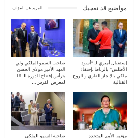
مواضيع قد تعجبك
المزيد عن المؤلف
إستقبال أميري لـ “أسود
صاحب السمو الملكي ولي
الأطلس” بالرباط..إحتفاء
العهد الأمير مولاي الحسن
ملكي بالإنجاز القاري و الروح
يترأس إفتتاح الدورة الـ 16
القتالية
لمعرض الفرس…
مؤتمر الأمم المتحدة
صاحبة السمو الملكي