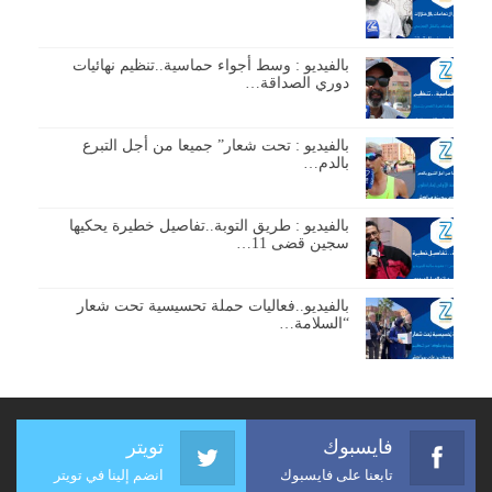
بالفيديو : وسط أجواء حماسية..تنظيم نهائيات
دوري الصداقة…
بالفيديو : تحت شعار” جميعا من أجل التبرع
بالدم…
بالفيديو : طريق التوبة..تفاصيل خطيرة يحكيها
سجين قضى 11…
بالفيديو..فعاليات حملة تحسيسية تحت شعار
“السلامة…
فايسبوك
تويتر
تابعنا على فايسبوك
انضم إلينا في تويتر