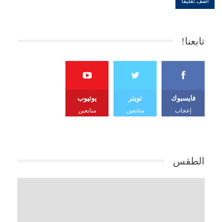
تابعنا!
فايسبوك
تويتر
يوتيوب
إعجاب
متابعين
متابعين
الطقس