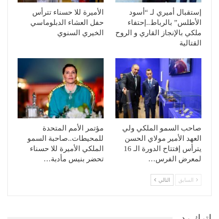
إستقبال أميري لـ “أسود
الأميرة للا حسناء تترأس
الأطلس” بالرباط..إحتفاء
حفل العشاء الدبلوماسي
ملكي بالإنجاز القاري و الروح
الخيري السنوي
القتالية
صاحب السمو الملكي ولي
مؤتمر الأمم المتحدة
العهد الأمير مولاي الحسن
للمحيطات..صاحبة السمو
يترأس إفتتاح الدورة الـ 16
الملكي الأميرة للا حسناء
لمعرض الفرس…
تحضر بنيس مأدبة…
السابق
التالي
اترك رد