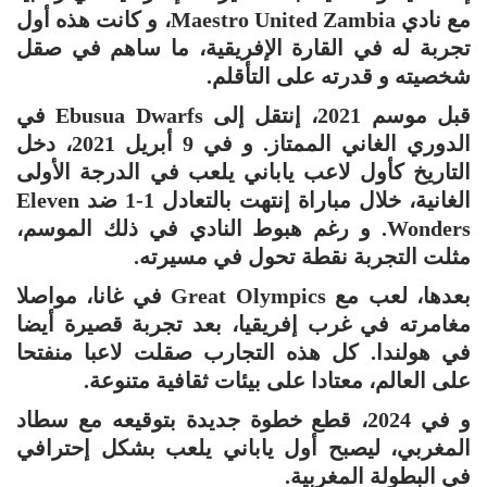
مع نادي Maestro United Zambia، و كانت هذه أول
تجربة له في القارة الإفريقية، ما ساهم في صقل
شخصيته و قدرته على التأقلم.
قبل موسم 2021، إنتقل إلى Ebusua Dwarfs في
الدوري الغاني الممتاز. و في 9 أبريل 2021، دخل
التاريخ كأول لاعب ياباني يلعب في الدرجة الأولى
الغانية، خلال مباراة إنتهت بالتعادل 1-1 ضد Eleven
Wonders. و رغم هبوط النادي في ذلك الموسم،
مثلت التجربة نقطة تحول في مسيرته.
بعدها، لعب مع Great Olympics في غانا، مواصلا
مغامرته في غرب إفريقيا، بعد تجربة قصيرة أيضا
في هولندا. كل هذه التجارب صقلت لاعبا منفتحا
على العالم، معتادا على بيئات ثقافية متنوعة.
و في 2024، قطع خطوة جديدة بتوقيعه مع سطاد
المغربي، ليصبح أول ياباني يلعب بشكل إحترافي
في البطولة المغربية.