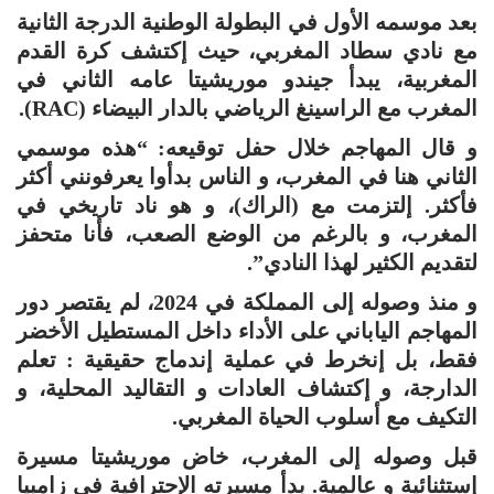
بعد موسمه الأول في البطولة الوطنية الدرجة الثانية
مع نادي سطاد المغربي، حيث إكتشف كرة القدم
المغربية، يبدأ جيندو موريشيتا عامه الثاني في
المغرب مع الراسينغ الرياضي بالدار البيضاء (RAC).
و قال المهاجم خلال حفل توقيعه: “هذه موسمي
الثاني هنا في المغرب، و الناس بدأوا يعرفونني أكثر
فأكثر. إلتزمت مع (الراك)، و هو ناد تاريخي في
المغرب، و بالرغم من الوضع الصعب، فأنا متحفز
لتقديم الكثير لهذا النادي”.
و منذ وصوله إلى المملكة في 2024، لم يقتصر دور
المهاجم الياباني على الأداء داخل المستطيل الأخضر
فقط، بل إنخرط في عملية إندماج حقيقية : تعلم
الدارجة، و إكتشاف العادات و التقاليد المحلية، و
التكيف مع أسلوب الحياة المغربي.
قبل وصوله إلى المغرب، خاض موريشيتا مسيرة
إستثنائية و عالمية. بدأ مسيرته الإحترافية في زامبيا