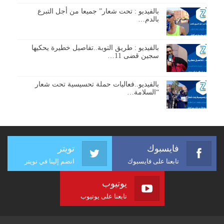
بالفيديو : تحت شعار” جميعا من أجل التبرع
بالدم…
بالفيديو : طريق التوبة..تفاصيل خطيرة يحكيها
سجين قضى 11…
بالفيديو..فعاليات حملة تحسيسية تحت شعار
“السلامة…
فايسبوك
تويتر
تابعنا على فايسبوك
انضم إلينا في تويتر
يوتيوب
تابعنا على يوتيوب