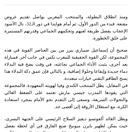
ومنذ انطلاق البطولة، والمنتخب المغربي يواصل تقديم عروض
مقنعة. فبدء من الدور الأول، ثم أمام هولندا في دور الـ32، نال الأسود
الإعجاب بفضل طريقة لعبهم وتحكمهم الجماعي وقدرتهم المستمرة
على خلق الخطورة.
​صحيح أن إسماعيل صيباري يبرز من بين العناصر القوية في هذه
المجموعة، لكن القوة الحقيقية للمغرب تكمن في جانب آخر. فمباراة
بعد أخرى، يثبت الأداء الجماعي نجاعته، في وقت يضخ فيه البدلاء
دماء جديدة وإيقاعا وحلولا إضافية، و بالتالي فإن عمق دكة البدلاء هذا
يمنح الطاقم التقني خيارات متعددة.
في المقابل، يظل المنتخب الكندي وفيا لهويته المعهودة. فالمجموعة
التي يقودها المدرب جيسي مارش تعتمد على الضغط العالي
والتحولات السريعة، وتسعى إلى التقدم نحو الأمام بمجرد استعادة
الكرة، مع استغلال الأروقة إلى أقصى حد.
​ويظل القائد ألفونسو ديفيز السلاح الرئيسي على الجبهة اليسرى،
حيث يمكن لظهير بايرن ميونيخ صنع الفارق في أي لحظة بفضل