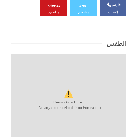
فايسبوك
تويتر
يوتيوب
إعجاب
متابعين
متابعين
الطقس
Connection Error
No any data received from Forecast.io!.