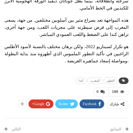
سرعته وانطلاقاته، بينما يظل جوناثان ديفيد الورقة الهجومية الأبرز
للكنديين في الخط الأمامي.
هذه المواجهة تعد بصراع مثير بين أسلوبين مختلفين. من جهة، يسعى
المغرب إلى فرض سيطرته على مجريات اللعب، ومن جهة أخرى،
تراهن كندا على الضغط واللعب العمودي المباشر.
​هو تكرار لسيناريو 2022، ولكن برهان مختلف بالنسبة لأسود الأطلس
الراغبين في تأكيد التطور الملموس الذي أظهروه منذ بداية البطولة
،ومواصلة إسعاد جماهيره العريضة .
التطور
المغرب
كندا
0
198
Google+
Twitter
Facebook
شارك
السابق
التالي