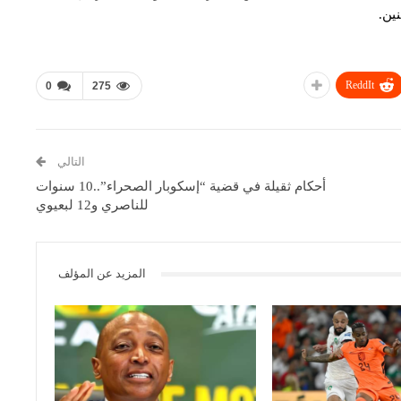
ين.
ReddIt
0
275
التالي
أحكام ثقيلة في قضية “إسكوبار الصحراء”..10 سنوات
للناصري و12 لبعيوي
المزيد عن المؤلف