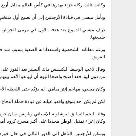
وكانت ثالث ركلة جزاء يهدرها في كأس العالم مقابل أربع 
ويأمل ميسي في قيادة الأرجنتين إلى أن تصبح أول منتخب منذ البرازيل عام 1962 يحرز لقب 
ذرف ميسي الدموع بعد هدفه الأول في مرمى الجزائر،
طبيعتها.
ورغم معاناته الشخصية واستعداداته الصعبة بسبب شد ف
الفريق.
وقال لاعب الوسط أليكسيس ماك أليستر بعد الفوز على 
من دون ليو، فقد أصبح واضحا اليوم أن ليو هو الأهم بينهم 
وكان ميسي، مهاجم إنتر ميامي، لم يؤكد حتى اللحظة الأخ
لكن لم يكن أحد يتوقع واقعيا غيابه عن قيادة حملة الدفاع 
وقاد النجم السابق لبرشلونة الإسباني وباريس سان جرما
وكان إغراء تمثيل الوطن مجددا على أكبر مسرح كرويا أمرا
ويمكن للأرجنتين التأهل إلى الدور التالي في حال فو