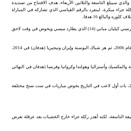
ي سيبلغ التاسعة والثلاثين الأربعاء، هدف الافتتاح من تسديدة
 وذلك بعد أن أهدر ركلة جزاء مبكرة، لينفرد بالرقم القياسي الذي تشاركه في المباراة
وزه والبالغ 16 هدفا.
ويملك الدولي البرازيلي السابق رونالدو 15 هدفا، يليه الفرنسي كيليان مبابي (14) الذي يطارد ميسي ويخوض في وقت لاحق
وسجل ميسي هدفه الأول في مرمى صربيا ومونتينيغرو عام 2006، ثم هز شباك البوسنة وإيران ونيجيريا (هدفان) في 2014.
في مرمى السعودية والمكسيك وأستراليا وهولندا وكرواتيا وفرنسا (هدفان في النهائي
وفيما خاض ميسي أمام الجزائر مباراته الدولية الرقم 200، بات أول لاعب في التاريخ يخوض مباريات في ست نسخ مختلفة
قة التاسعة، لكنه أهدر ركلة جزاء خارج الخشبات بعد عرقلة تعرض