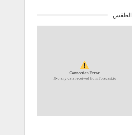
الطقس
Connection Error
No any data received from Forecast.io!.