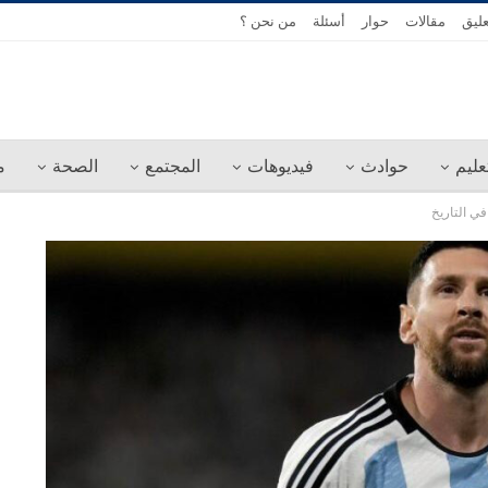
عليق
مقالات
حوار
أسئلة
من نحن ؟
عليم
حوادث
فيديوهات
المجتمع
الصحة
م
ي التاريخ