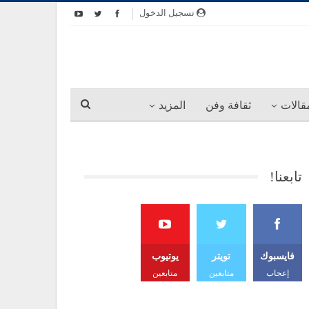
تسجيل الدخول
قالات
ثقافة وفن
المزيد
تابعنا!
فايسبوك
تويتر
يوتيوب
إعجاب
متابعين
متابعين