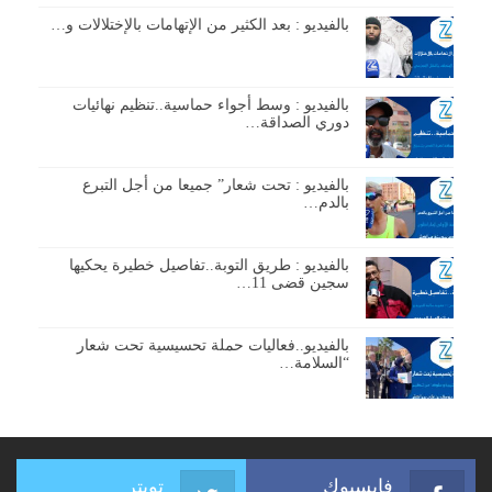
بالفيديو : بعد الكثير من الإتهامات بالإختلالات و…
بالفيديو : وسط أجواء حماسية..تنظيم نهائيات
دوري الصداقة…
بالفيديو : تحت شعار” جميعا من أجل التبرع
بالدم…
بالفيديو : طريق التوبة..تفاصيل خطيرة يحكيها
سجين قضى 11…
بالفيديو..فعاليات حملة تحسيسية تحت شعار
“السلامة…
فايسبوك
تويتر