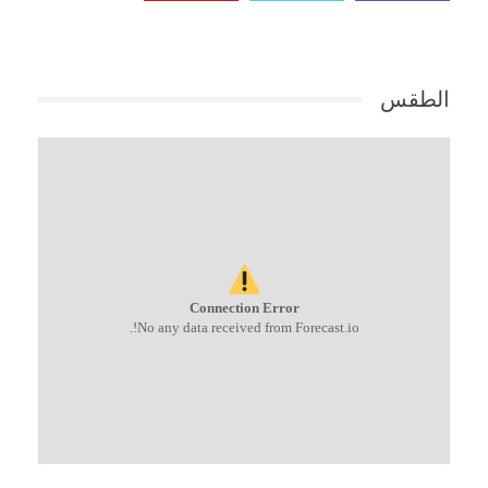
الطقس
Connection Error
No any data received from Forecast.io!.