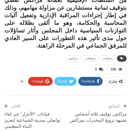
من السلطات الإقليمية بعمالة مراكش تقضي
بتوقيف ثمانية مستشارين عن مزاولة مهامهم، وذلك
في إطار إجراءات المراقبة الإدارية وتفعيل آليات
المحاسبة والحكامة، وهو ما ألقى بظلاله على
التوازنات السياسية داخل المجلس وأثار تساؤلات
حول مدى تأثير هذه التطورات على السير العادي
للمرفق الجماعي في المرحلة الراهنة.
تساؤلات
تسلطانت
مراكش
0
186
Google+
Twitter
Facebook
شارك
السابق
التالي
مراكش..توقيف ثلاثة أشخاص
قيادات “الأحرار” في لقاء
بشبهة ترويج المخدرات بمراكش
تواصلي بمدينة الشماعية لتعزيز
البناء التنظيمي