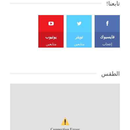
تابعنا!
فايسبوك
تويتر
يوتيوب
إعجاب
متابعين
متابعين
الطقس
Connection Error