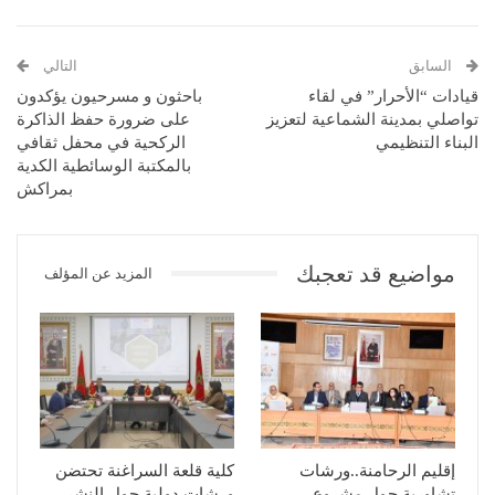
السابق
التالي
قيادات “الأحرار” في لقاء
باحثون و مسرحيون يؤكدون
تواصلي بمدينة الشماعية لتعزيز
على ضرورة حفظ الذاكرة
البناء التنظيمي
الركحية في محفل ثقافي
بالمكتبة الوسائطية الكدية
بمراكش
مواضيع قد تعجبك
المزيد عن المؤلف
إقليم الرحامنة..ورشات
كلية قلعة السراغنة تحتضن
تشاورية حول مشروع
ورشات دولية حول النشر