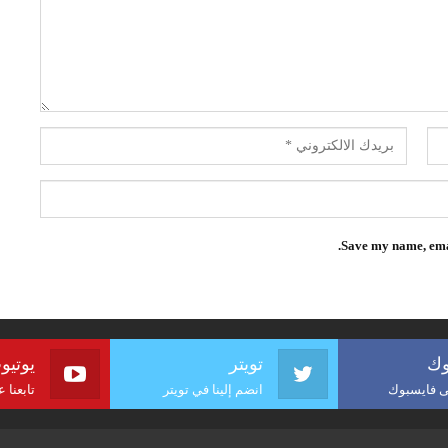
Save my name, emai
وك
تويتر
يوتيو
لى فايسبوك
انضم إلينا في تويتر
تابعنا 