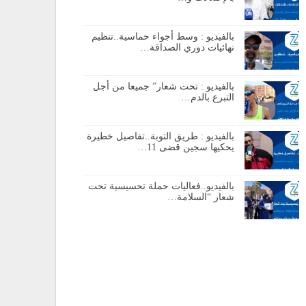
بالفيديو : وسط أجواء حماسية..تنظيم
نهائيات دوري الصداقة…
بالفيديو : تحت شعار” جميعا من أجل
التبرع بالدم…
بالفيديو : طريق التوبة..تفاصيل خطيرة
يحكيها سجين قضى 11…
بالفيديو..فعاليات حملة تحسيسية تحت
شعار “السلامة…