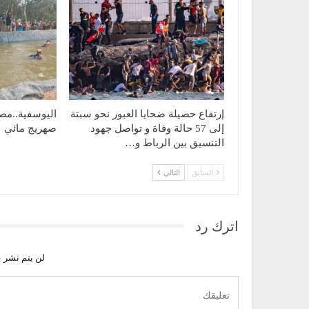
إرتفاع حصيلة ضحايا العبور نحو سبتة
اليوسفية..مص
إلى 57 حالة وفاة و تواصل جهود
صهريج مائي
التنسيق بين الرباط و…
السابق
التالي
اترك رد
لن يتم نشر ع