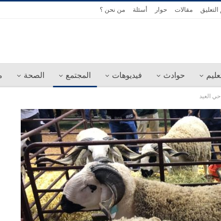
التعليق
مقالات
حوار
أسئلة
من نحن ؟
عليم
حوادث
فيديوهات
المجتمع
الصحة
م
ي العيد