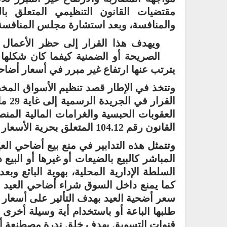
مقتضيات القانون التنظيمي المتعلق با
والمنافسة، وبعد استشارة مجلس المنافسة
ويهدف هذا القرار إلى حظر الأعمال الم
الصريحة أو الضمنية كيفما كان شكلها 
يترتب عنها ارتفاع غير مبرر في أسعار أضاحي
وتتخذ في الإطار قصد تنظيم الأسواق المخص
العقوبات الحبسية والغرامات المالية المن
القانون رقم 104.12 المتعلق بحرية الأسعار والمنافسة.
وتتمثل هذه التدابير في منع بيع أضاحي العي
المباشر كالبيع بالضيعات أو غيرها أو البي
السلطة الإدارية المحلية، بهوية البائع وب
كما يمنع داخل السوق شراء أضاحي العيد بهد
سعر أضحية العيد بهدف التأثير على أسعار 
طلبها الباعة أو باستخدام أية وسيلة أخرى 
قنوات التسويق بهدف خلق ندرة مصطنعة أو 