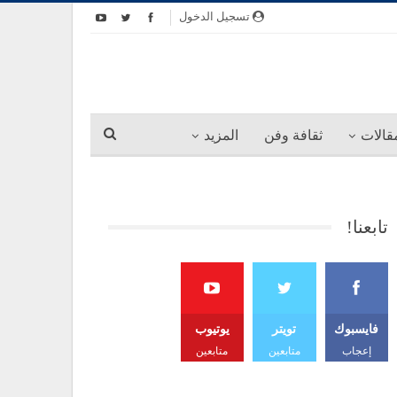
تسجيل الدخول
قالات
ثقافة وفن
المزيد
تابعنا!
فايسبوك
تويتر
يوتيوب
إعجاب
متابعين
متابعين