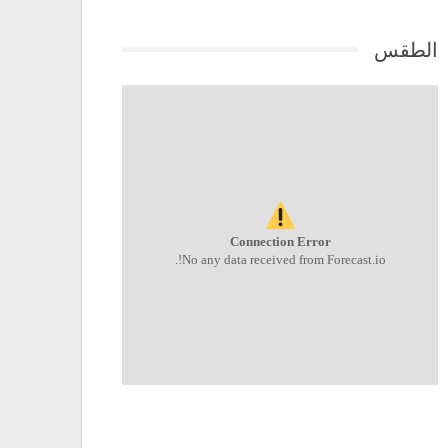
الطقس
Connection Error
No any data received from Forecast.io!.