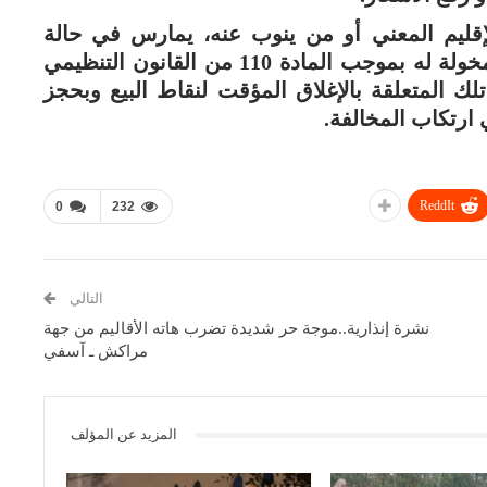
إقليم المعني أو من ينوب عنه، يمارس في حالة
مخالفة مقتضيات هذا القرار الصلاحيات المخولة له بموجب المادة 110 من القانون التنظيمي
اسيما تلك المتعلقة بالإغلاق المؤقت لنقاط البيع وبحجز
ارتكاب المخالفة.
ReddIt
0
232
التالي
نشرة إنذارية..موجة حر شديدة تضرب هاته الأقاليم من جهة
مراكش ـ آسفي
المزيد عن المؤلف