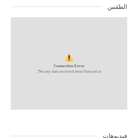
الطقس
Connection Error
No any data received from Forecast.io!.
فيديوهات