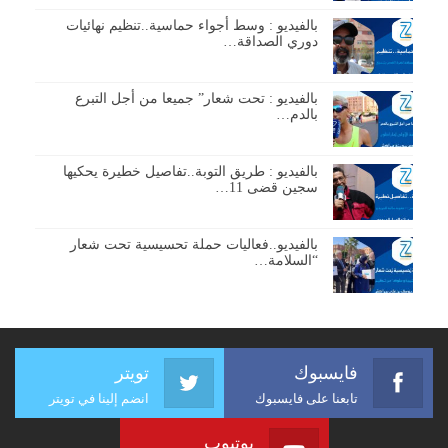
بالفيديو : وسط أجواء حماسية..تنظيم نهائيات
دوري الصداقة…
بالفيديو : تحت شعار” جميعا من أجل التبرع
بالدم…
بالفيديو : طريق التوبة..تفاصيل خطيرة يحكيها
سجين قضى 11…
بالفيديو..فعاليات حملة تحسيسية تحت شعار
“السلامة…
فايسبوك
تويتر
تابعنا على فايسبوك
انضم إلينا في تويتر
يوتيوب