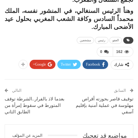
وهنأ الرئيس السنغالي، في المنشور نفسه، الملك
محمداً السادس وكافة الشعب المغربي بحلول عيد
الأضحى المبارك.
العفو
رئيس
مشجعين
0
162
Google+
Twitter
Facebook
شارك
السابق
التالي
توقيف قاصر بحوزته أقراص
بعدما لاذ بالفرار..الشرطة توقف
مهلوسة في عملية أمنية بإقليم
المتورط في سقوط إمرأة من
آسفي
الطابق الثاني
مواضيع قد تعجبك
المزيد عن المؤلف