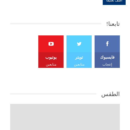
تابعنا!
فايسبوك
تويتر
يوتيوب
إعجاب
متابعين
متابعين
الطقس