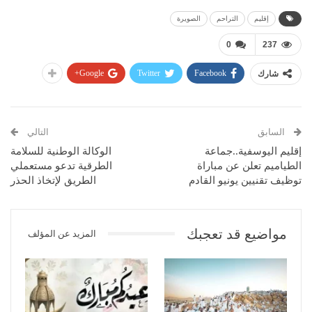
إقليم
التراحم
الصويرة
0
237
Google+
Twitter
Facebook
شارك
السابق
التالي
إقليم اليوسفية..جماعة
الوكالة الوطنية للسلامة
الطياميم تعلن عن مباراة
الطرقية تدعو مستعملي
توظيف تقنيين يونيو القادم
الطريق لإتخاذ الحذر
مواضيع قد تعجبك
المزيد عن المؤلف