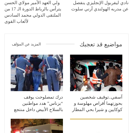
نادي ليفربول الإنجليزي ينفصل
ولي العهد الأمير مولاي الحسن
عن مدربه الهولندي آرني سلوت
يترأس بالرباط الدورة الـ 17 من
الملتقى الدولي محمد السادس
لألعاب القوى
مواضيع قد تعجبك
المزيد عن المؤلف
آسفي..توقيف شخصين
درك تمصلوحت يوقف
بحوزتهما أقراص مهلوسة و
“بزناس” هدد مواطنين
كوكايين و شيرا بحي المطار
بالسلاح الأبيض داخل منتجع