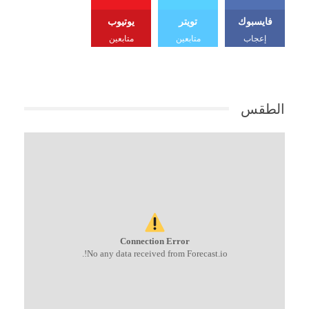
فايسبوك
تويتر
يوتيوب
إعجاب
متابعين
متابعين
الطقس
Connection Error
No any data received from Forecast.io!.