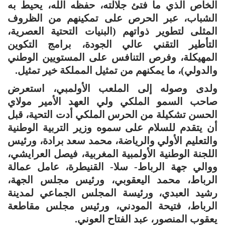
الخاص الذي ما فتئ جلالته، حفظه الله، يحيط به
الشباب، عبر الحرص على تمكينهم من الظروف
المثلى لتطوير ذواتهم (البنيات التحتية العصرية،
التأطير التقني عالي الجودة، برامج التكوين
المهيكلة، وفرص التنافس على المستويين الوطني
والدولي)، ما يمكنهم من تمثيل المملكة خير تمثيل.
ولدى وصوله إلى الملعب الأولمبي، استعرض
صاحب السمو الملكي ولي العهد الأمير مولاي
الحسن تشكيلة من الحرس الملكي أدت التحية، قبل
أن يتقدم للسلام على سموه وزير التربية الوطنية
والتعليم الأولي والرياضة، محمد سعد برادة، ورئيس
اللجنة الوطنية الأولمبية المغربية، فيصل العرايشي،
ووالي جهة الرباط- سلا- القنيطرة، عامل عمالة
الرباط، محمد اليعقوبي، ورئيس مجلس الجهة،
رشيد العبدي، ورئيسة المجلس الجماعي لمدينة
الرباط، فتيحة المودني، ورئيس مجلس مقاطعة
يعقوب المنصور، عبد الفتاح العوني.