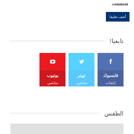
comment.
تابعنا!
فايسبوك
تويتر
يوتيوب
إعجاب
متابعين
متابعين
الطقس