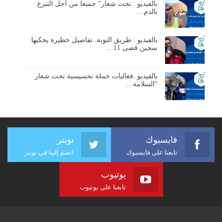
بالفيديو : تحت شعار” جميعا من أجل التبرع
بالدم…
بالفيديو : طريق التوبة..تفاصيل خطيرة يحكيها
سجين قضى 11…
بالفيديو..فعاليات حملة تحسيسية تحت شعار
“السلامة…
فايسبوك
تويتر
تابعنا على فايسبوك
انضم إلينا في تويتر
يوتيوب
تابعنا على يوتيوب