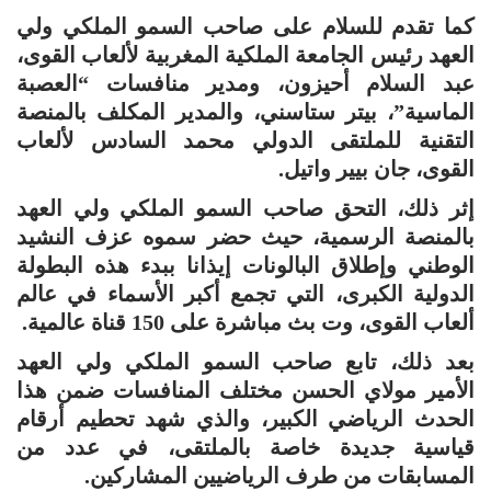
كما تقدم للسلام على صاحب السمو الملكي ولي
العهد رئيس الجامعة الملكية المغربية لألعاب القوى،
عبد السلام أحيزون، ومدير منافسات “العصبة
الماسية”، بيتر ستاسني، والمدير المكلف بالمنصة
التقنية للملتقى الدولي محمد السادس لألعاب
القوى، جان بيير واتيل.
إثر ذلك، التحق صاحب السمو الملكي ولي العهد
بالمنصة الرسمية، حيث حضر سموه عزف النشيد
الوطني وإطلاق البالونات إيذانا ببدء هذه البطولة
الدولية الكبرى، التي تجمع أكبر الأسماء في عالم
ألعاب القوى، وت بث مباشرة على 150 قناة عالمية.
بعد ذلك، تابع صاحب السمو الملكي ولي العهد
الأمير مولاي الحسن مختلف المنافسات ضمن هذا
الحدث الرياضي الكبير، والذي شهد تحطيم أرقام
قياسية جديدة خاصة بالملتقى، في عدد من
المسابقات من طرف الرياضيين المشاركين.