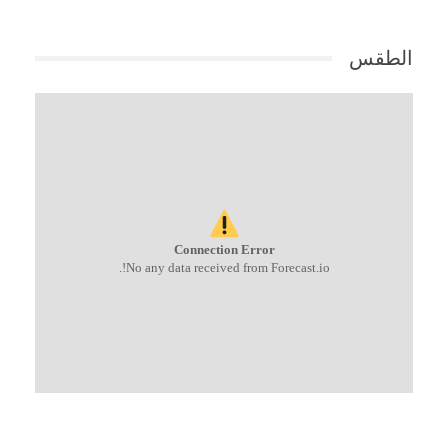
الطقس
Connection Error
No any data received from Forecast.io!.