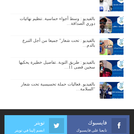
بالفيديو : وسط أجواء حماسية..تنظيم نهائيات
دوري الصداقة…
بالفيديو : تحت شعار” جميعا من أجل التبرع
بالدم…
بالفيديو : طريق التوبة..تفاصيل خطيرة يحكيها
سجين قضى 11…
بالفيديو..فعاليات حملة تحسيسية تحت شعار
“السلامة…
فايسبوك
تويتر
تابعنا على فايسبوك
انضم إلينا في تويتر