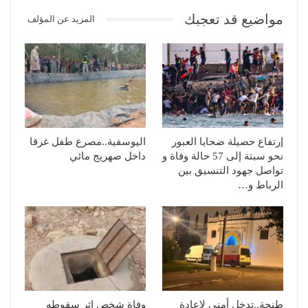
مواضيع قد تعجبك
المزيد عن المؤلف
إرتفاع حصيلة ضحايا العبور
اليوسفية..مصرع طفل غرقا
نحو سبتة إلى 57 حالة وفاة و
داخل صهريج مائي
تواصل جهود التنسيق بين
الرباط و…
طنجة..تدخل أمني لإعادة
وفاة شخص إثر سقوطه