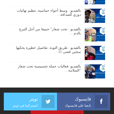
بالفيديو : وسط أجواء حماسية..تنظيم نهائيات
دوري الصداقة…
بالفيديو : تحت شعار” جميعا من أجل التبرع
بالدم…
بالفيديو : طريق التوبة..تفاصيل خطيرة يحكيها
سجين قضى 11…
بالفيديو..فعاليات حملة تحسيسية تحت شعار
“السلامة…
فايسبوك
تويتر
تابعنا على فايسبوك
انضم إلينا في تويتر