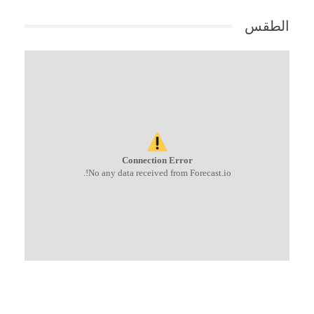
الطقس
Connection Error
No any data received from Forecast.io!.