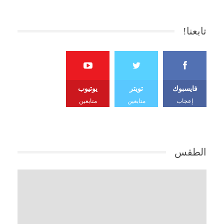
تابعنا!
فايسبوك
تويتر
يوتيوب
إعجاب
متابعين
متابعين
الطقس