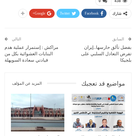
0
438
Google+
Twitter
Facebook
شارك
السابق
التالي
بفضل تألق حارسها..إيران
مراكش : إستمرار عملية هدم
تفرض التعادل السلبي على
البنايات العشوائية بكل من
بلجيكا
قيادتي سعادة السويهلة
مواضيع قد تعجبك
المزيد عن المؤلف