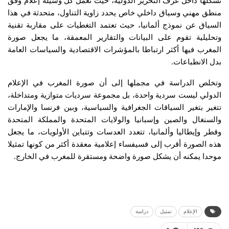
تشكلها داخل غرف التحرير الدولية، حيث تعمل كل وسيلة إعلام وفق
منطق مهني وسياق داخلي خاص يحدد زاوية التناول، متحدثة في هذا
السياق عن نموذج ألمانيا، حيث تعتمد التغطيات على مقاربة تقنية
وتحليلية تقوم على البيانات والتقارير المعمقة، ما يجعل صورة
المغرب فيها أكثر ارتباطا بالمؤشرات الاقتصادية والسياسات العامة
بدل الانطباعات.
وتخلص الدراسة في مجملها إلى أن صورة المغرب في الإعلام
الدولي ليست سردية واحدة، بل مجموعة سرديات متوازية ومتداخلة،
تتغير بتغير السياقات الجغرافية والسياسية، وبين فرنسا والإمارات
والسنغال والصين وإسبانيا والولايات المتحدة والمملكة المتحدة
وقطر وإيطاليا وألمانيا، تتعدد العدسات وتتباين الأولويات، ما يجعل
هذه الصورة أقرب إلى فسيفساء إعلامية معقدة أكثر من كونها تمثيلا
موحدا يمكنه أن يشكل صورة واضحة ومستقرة للمغرب في الخارج.
الإعلام
تمثيل
دراسة