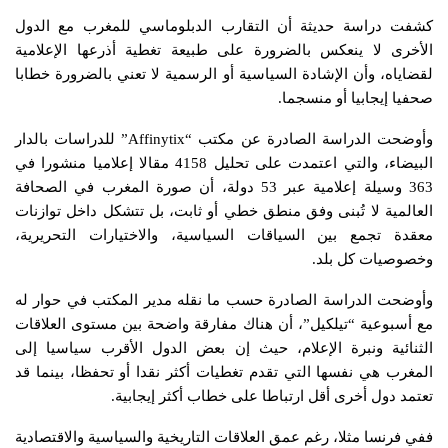
كشفت دراسة حديثة أن التقارب الدبلوماسي للمغرب مع الدول
الأخرى لا ينعكس بالضرورة على طبيعة تغطية أذرعها الإعلامية
لقضاياه، وأن الإشادة السياسية أو الرسمية لا تعني بالضرورة خطابا
صحفيا إيجابيا أو منسجما.
وأوضحت الدراسة الصادرة عن مكتب “Affinytix” للدراسات بالدار
البيضاء، والتي اعتمدت على تحليل 4158 مقالا إعلاميا منشورا في
363 وسيلة إعلامية عبر 53 دولة، أن صورة المغرب في الصحافة
العالمية لا تُبنى وفق منطق خطي أو ثابت، بل تتشكل داخل توازنات
معقدة تجمع بين السياقات السياسية، والاختيارات التحريرية،
وخصوصيات كل بلد.
وأوضحت الدراسة الصادرة حسب ما نقله مدير المكتب في حوار له
مع أسبوعية “تيلكيل”، أن هناك مفارقة واضحة بين مستوى العلاقات
الثنائية ونبرة الإعلام، حيث إن بعض الدول الأقرب سياسيا إلى
المغرب هي نفسها التي تقدم تغطيات أكثر نقدا أو تحفظا، بينما قد
تعتمد دول أخرى أقل ارتباطا على خطاب أكثر إيجابية.
ففي فرنسا مثلا، رغم عمق العلاقات التاريخية والسياسية والاقتصادية