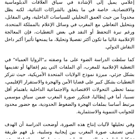
إعلامي يميل إلى الإشادة في سياق العلاقات الدبلوماسية
والاقتصادية، خاصة في ما يتعلق بالشراكات الثنائية، لكنه يظل
محدوداً من حيث العمق التحليلي للسياسات الداخلية، وفي المقابل،
وبتحليل التعاطي مع المغرب في وسائل الإعلام بالمملكة المتحدة،
ورغم نبرة التحفظ أو النقد في بعض التغطيات، فإن المعالجة
الإعلامية غالبا ما تكون أكثر تفصيلا وتحليلا، ما يمنحها تأثيرا أكبر داخل
النقاش الدولي.
كما سلطت الدراسة الضوء على ما وصفته بـ”الزوايا العمياء” في
التغطية الإعلامية للمغرب، أي الملفات التي يتم إغفالها أو تقديمها
بشكل جزئي، مبرزة نموذج الولايات المتحدة الأمريكية، حيث تتركز
التغطيات بشكل كبير على قضايا الأمن والهجرة والاستقرار الإقليمي،
بينما تحظى التحولات الاقتصادية والاجتماعية الداخلية باهتمام أقل
نسبيا، أما في إيطاليا، فتتكرر صورة المغرب ضمن سياق موسمي
مرتبط أساسا بملفات الهجرة والضغوط الحدودية، مع حضور محدود
للجوانب التنموية والاستثمارية.
وفي تحليلها لآليات إنتاج هذه الصورة، أوضحت الدراسة أن الهدف
ليس تصنيف صورة المغرب بين إيجابية وسلبية، بل فهم طريقة