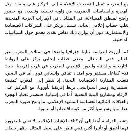
مع المغرب، تميل التغطيات الإعلامية إلى التركيز على ملفات مثل
الهجرة والسياسات العمومية من زاوية تحليلية ونقدية، مع حضور
واضح لمنطق المساءلة، في المقابل، في الإمارات العربية المتحدة،
يغلب خطاب إعلامي إيجابي نسبيا، يرتكز على الشراكات الاقتصادية
والاستثمارية، دون أن يوازي ذلك نقاش نقدي معمق حول السياسات
الداخلية.
كما أبرزت الدراسة تباينا جغرافيا واضحا في تمثلات المغرب عبر
العالم. ففي السنغال، يطغى خطاب إيجابي يركز على الروابط
التاريخية والدينية والدور الإقليمي للمغرب في غرب إفريقيا، حيث
قدم كفاعل مستقر وذو امتداد ثقافي وإنساني قوي. أما في الصين،
فتغلب المقاربة الاقتصادية البحتة، إذ ينظر إلى المغرب كمنصة
استثمارية وممر استراتيجي يربط إفريقيا بأوروبا، مع التركيز على
الأرقام ومشاريع البنية التحتية، أما في إسبانيا، فتتصدر قضايا الهجرة
والعلاقات الثنائية الحساسة المشهد الإعلامي، ما يمنح صورة المغرب
بعدا أمنيا وسياسيا أكثر من كونه اقتصاديا أو تنمويا.
وتشير الدراسة أيضا إلى أن كثافة الإشادة الإعلامية لا تعني بالضرورة
فهما أعمق أو تأثيرا أكبر، ففي قطر، على سبيل المثال، يظهر خطاب