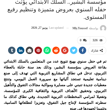
مؤسسة البشير.. السلك الابتدائي يؤثث
حفله السنوي بعروض متميزة وتنظيم رفيع
المستوى.
Last updated
يونيو 27, 2026
بواسطة
Mly.youssef
0
326
شارك
تم في حفل سنوي بهيج تتويج عدد من المتعلمين بالسلك الابتدائي
بقاعة العروض بمؤسسة البشير، وذلك بعد سنة حابلة بالعطاء
التربوي، تدخل في نطاق المشاريع التربوية التي تهدف إلى صنع
دينامية تعليمية تستجد آلياتها مع سيرورة العمل اليومي، وتنتج
معطيات جديدة تنبني على مسايرة ومواكبة مجالات التفوق والتأهيل
التربوي، وتحقيق الأهداف التربوية والثقافية الكبرى للمؤسسة،
وتفعيلا لمرامي المخططات التربوية الجديدة، وفي نطاق كذلك ما
سطرته المؤسسة لإنتاج جيل التفوق، وتعزيزا لتطلعاتها السامية،
وتثمينا لجهودها في صنع