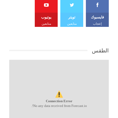
فايسبوك
تويتر
يوتيوب
إعجاب
متابعين
متابعين
الطقس
Connection Error
No any data received from Forecast.io!.