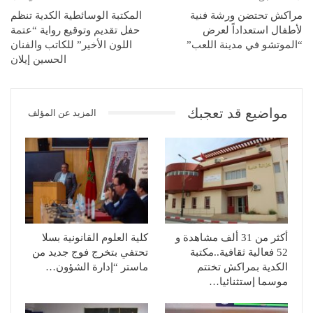
مراكش تحتضن ورشة فنية
المكتبة الوسائطية الكدية تنظم
لأطفال استعداداً لعرض
حفل تقديم وتوقيع رواية “عتمة
“الموتشو في مدينة اللعب”
اللون الأخير” للكاتب والفنان
الحسين إيلان
مواضيع قد تعجبك
المزيد عن المؤلف
أكثر من 31 ألف مشاهدة و
كلية العلوم القانونية بسلا
52 فعالية ثقافية..مكتبة
تحتفي بتخرج فوج جديد من
الكدية بمراكش تختتم
ماستر “إدارة الشؤون…
موسما إستثنائيا…