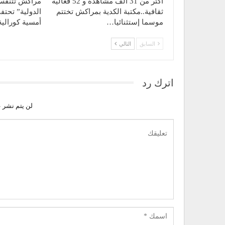
أكثر من 31 ألف مشاهدة و 52 فعالية
مراكش تتنفس 
ثقافية..مكتبة الكدية بمراكش تختتم
الدولية” تحت
موسما إستثنائيا…
أمسية كورالي
السابق
التالي
اترك رد
لن يتم نشر ع