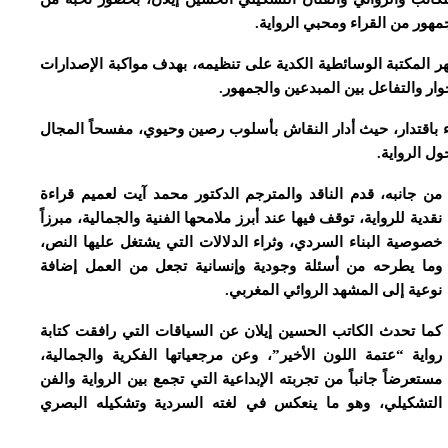
مهور من القراء ومحبي الرواية.
هر المكتبة الوسائطية الكدية على تنظيمه، بهدف مواكبة الإصدارات
حوار والتفاعل بين المبدعين والجمهور.
اء باقتدار، حيث أدار النقاش بأسلوب رصين وحيوي، مفسحاً المجال
ول الرواية
.
من جانبه، قدم الناقد والمترجم الدكتور محمد آيت لعميم قراءة
نقدية للرواية، توقف فيها عند أبرز ملامحها الفنية والجمالية، مبرزاً
خصوصية البناء السردي، وثراء الدلالات التي يشتغل عليها النص،
وما يطرحه من أسئلة وجودية وإنسانية تجعل من العمل إضافة
نوعية إلى المشهد الروائي المغربي.
كما تحدث الكاتب الحسين إيلان عن السياقات التي رافقت كتابة
رواية “عتمة اللون الأخير”، وعن مرجعياتها الفكرية والجمالية،
مستعرضاً جانباً من تجربته الإبداعية التي تجمع بين الرواية والفن
التشكيلي، وهو ما ينعكس في لغته السردية وتشكيله البصري