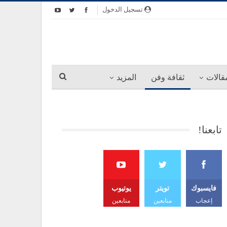
تسجيل الدخول
قالات
ثقافة وفن
المزيد
تابعنا!
فايسبوك
تويتر
يوتيوب
إعجاب
متابعين
متابعين