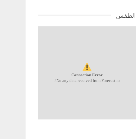
الطقس
Connection Error
No any data received from Forecast.io!.