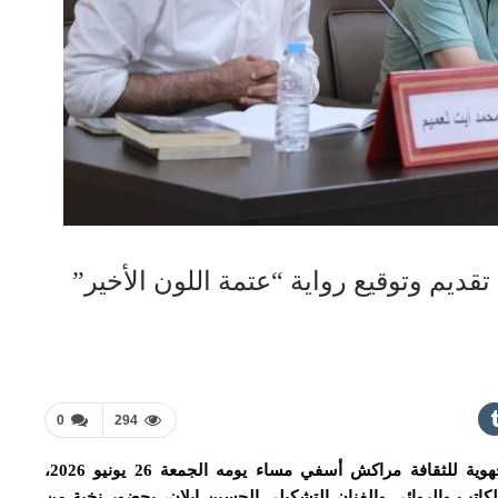
قديم وتوقيع رواية “عتمة اللون الأخير”
0
294
احتضنت المكتبة الوسائطية الكدية التابعة للمديرية الجهوية للثقافة مراكش أسفي مساء يومه الجمعة 26 يونيو 2026،
للكاتب والروائي والفنان التشكيلي الحسين إيلان، بحضور نخبة من