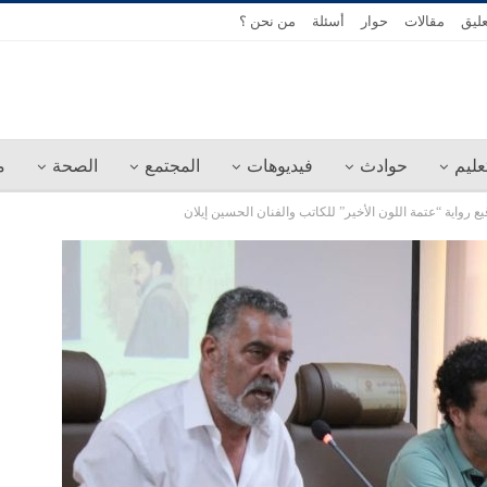
عليق
مقالات
حوار
أسئلة
من نحن ؟
عليم
حوادث
فيديوهات
المجتمع
الصحة
م
ع رواية “عتمة اللون الأخير” للكاتب والفنان الحسين إيلان