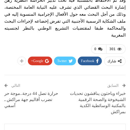
وقد تم الاحتفاظ بالمشتبه فيه تحت تدبير الحراسة النظرية رهن
إشارة البحث القضائي الذي تشرف عليه النيابة العامة المختصة،
وذلك من أجل البحث معه حول الأفعال الإجرامية المنسوبة إليه في
ملف الشكاية الرسمية الأجنبية التي تفرض إخضاعه لإجراءات البحث
والمحاكمة طبقا لمقتضيات التشريع الوطني بالنظر لجنسيته
المغربية
0
301
Google+
Twitter
Facebook
شارك
السابق
التالي
خبراء وباحثون يناقشون تحديات
حرارة تصل 44 درجة..موجة حر
الشيخوخة والصحة الرقمية
تضرب أقاليم جهة مراكش ـ
بالمكتبة الوسائطية الكدية
آسفي
بمراكش