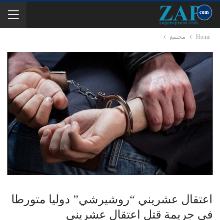
Home
مجتمع
اعتقال عشريني “روشيرشي” دوليا متورطا
في جريمة قتل اعتقال عشريني