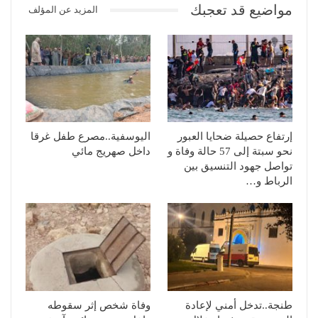
مواضيع قد تعجبك
المزيد عن المؤلف
إرتفاع حصيلة ضحايا العبور
اليوسفية..مصرع طفل غرقا
نحو سبتة إلى 57 حالة وفاة و
داخل صهريج مائي
تواصل جهود التنسيق بين
الرباط و…
طنجة..تدخل أمني لإعادة
وفاة شخص إثر سقوطه