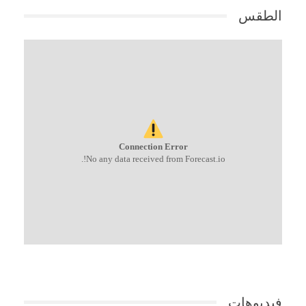
الطقس
Connection Error
No any data received from Forecast.io!.
فيديوهات