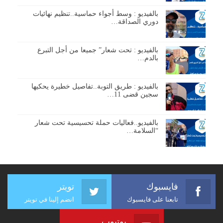
بالفيديو : وسط أجواء حماسية..تنظيم نهائيات
دوري الصداقة…
بالفيديو : تحت شعار” جميعا من أجل التبرع
بالدم…
بالفيديو : طريق التوبة..تفاصيل خطيرة يحكيها
سجين قضى 11…
بالفيديو..فعاليات حملة تحسيسية تحت شعار
“السلامة…
فايسبوك
تويتر
تابعنا على فايسبوك
انضم إلينا في تويتر
يوتيوب