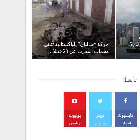
الإصطناعي إرتفع إلى أكثر من 5
حركة “طالبان” الباكستانية تتبنى
هجمات أسفرت عن 23 قتيلا…
تابعنا!
فايسبوك
تويتر
يوتيوب
إعجاب
متابعين
متابعين