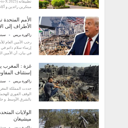
مبتكرين رائدين و أك
الأمم المتحدة 
الأطراف إلى الإل
زاكورة بريس
سبتمبر 0
رحب الأمين العام للأم
إرساء سلام دائم في غ
في بيان، أن الأمين ا
غزة : المغرب يج
إستئناف المفا
زاكورة بريس
سبتمبر 9
جددت المملكة المغربي
الوقف الفوري للهجما
بالشرق الأوسط. و خل
الولايات المتحد
ميشيغان
زاكورة بريس
سبتمبر 8