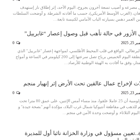
صرعه و أصيب تسعة آخرون بجروح، اليوم الأحد، إثر إطلاق نار إستهدف
غان، (الغرب الأوسط الأمريكي)، حسب ما أفادته الشرطة. و أوضحت السلطات
من العمر دهس بسيارته الباب الأمامي لكنيسة تابعة…
يل الأزور في حالة تأهب قبل وصول إعصار “غابرييل”
2, 2025
0
البرتغالي، الواقع في قلب المحيط الأطلسي، لمواجهة إعصار "غابرييل" الذي
يرتقب أن يضرب المنطقة اليوم الخميس برياح تصل سرعتها إلى 200 كيلومتر في الساعة و أمواج
تار، وفق ما أفادت به الهيئة الوطنية للأرصاد…
ات لإخراج عمال عالقين تحت الأرض إثر إنهيار منجم
2, 2025
0
أعلنت السلطات الكولومبية أن 25 عاملا علقوا، منذ مساء أمس الإثنين، على عمق 80 مترا تحت
جم للذهب في مقاطعة أنتيوكيا شمال غرب البلاد، مؤكدة أنهم "بصحة جيدة" و
ليوم الثلاثاء. و أوضحت وحدة الأمن في منجم…
ة..تعيين مسؤول في وزارة الخزانة نائبا أول للمديرة