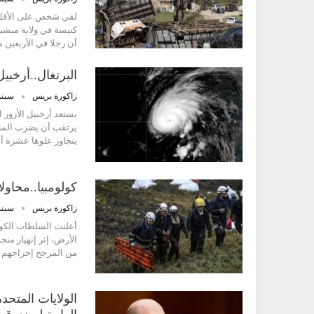
لقي شخص على الأقل م
كنيسة في ولاية ميشي
أن رجلا في الأربعين 
البرتغال..أرخب
زاكورة بريس
سبتمبر 5
يستعد أرخبيل الأزور 
يتجاوز علوها عشرة أم
كولومبيا..محاول
زاكورة بريس
سبتمبر 3
الأرض، إثر إنهيار من
من المرجح إخراجهم ا
الولايات المتحد