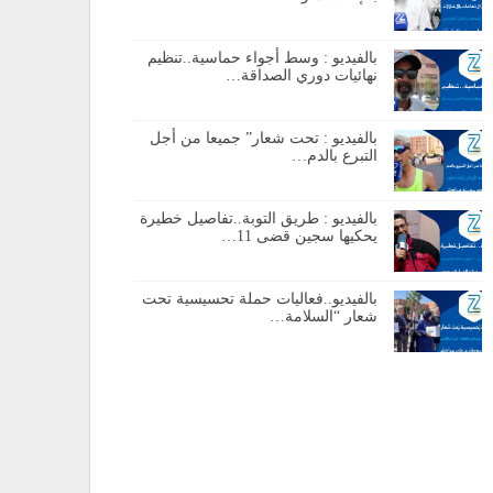
بالفيديو : وسط أجواء حماسية..تنظيم
نهائيات دوري الصداقة…
بالفيديو : تحت شعار” جميعا من أجل
التبرع بالدم…
بالفيديو : طريق التوبة..تفاصيل خطيرة
يحكيها سجين قضى 11…
بالفيديو..فعاليات حملة تحسيسية تحت
شعار “السلامة…