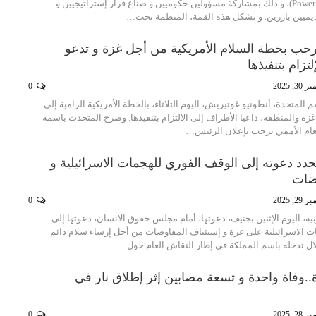
تطبيقاته (Power-to-X 2025)، و ذلك بمشاركة مسؤولين حكوميين و صناع قرار إستراتيجيين و
اديميين بارزين. و تشكل هذه القمة، المنظمة تحت…
ترحب بخطة السلام الأمريكية من أجل غزة و تدعو
تزام بتنفيذها
3, 2025
0
م المتحدة، أنطونيو غوتيريش، اليوم الثلاثاء، بالخطة الأمريكية الرامية إلى
زة والمنطقة، داعيا الأطراف إلى الالتزام بتنفيذها. وصرح المتحدث باسمه
لعام الأممي يرحب بإعلان الرئيس…
دد دعوته إلى الوقف الفوري للهجمات الاسرائيلية و
وضات
2, 2025
0
ة، اليوم الإثنين بجنيف، دعوتها، أمام مجلس حقوق الانسان، دعوتها إلى
ت الاسرائيلية على غزة و إستئناف المفاوضات من أجل إرساء سلام دائم
ال تدخله باسم المملكة في إطار النقاش العام حول…
ة..وفاة واحدة و تسعة مصابين إثر إطلاق نار في
2, 2025
0