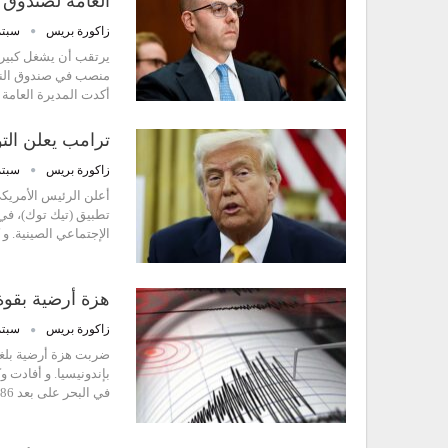
العامة لصندوق ا
زاكورة بريس
سبتمبر 8
يرتقب أن يشغل كبير م
منصب في صندوق النقد 
أكدت المديرة العامة 
ترامب يعلن الت
زاكورة بريس
سبتمبر 5
أعلن الرئيس الأمريكي
تطبيق (تيك توك)، في
الإجتماعي الصينية. 
هزة أرضية بقوة 4,9 درجات تضرب إندوني
زاكورة بريس
سبتمبر 4
بإندونيسيا. و أفادت وك
في البحر على بعد 86 كيلومترا غرب منطقة سينابانغ، وعلى…