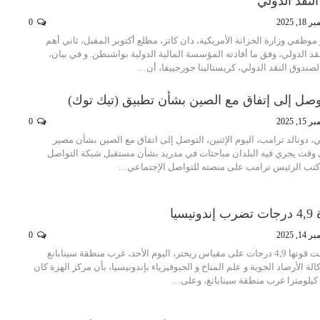
لنقد الدولي
1, 2025
0
وظفي وزارة الخزانة الأمريكية، دان كاتز، مطلع أكتوبر المقبل، ثاني أهم
الدولي، وفق ما أفادته المؤسسة المالية الدولية بواشنطن. و في بيان،
لصندوق النقد الدولي، كريستالينا جورجييفا، أن…
وصل إلى إتفاق مع الصين بشأن تطبيق (تيك توك)
1, 2025
0
، دونالد ترامب، اليوم الإثنين، التوصل إلى اتفاق مع الصين بشأن مصير
 وقت يجري فيه البلدان مباحثات في مدريد بشأن مستقبل شبكة التواصل
و كتب الرئيس ترامب على منصته للتواصل الإجتماعي…
سيا
1, 2025
0
ضربت هزة أرضية بلغت قوتها 4,9 درجات على مقياس ريختر، اليوم الأحد، غرب منطقة سينابانغ
الة الأرصاد الجوية و علم المناخ و الجيوفيزياء بإندونيسيا، بأن مركز الهزة كان