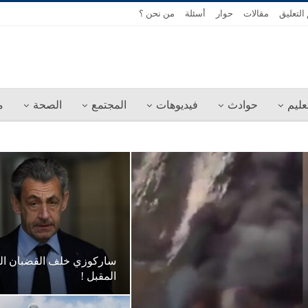
التعليق
مقالات
حوار
أسئلة
من نحن ؟
عليم
حوادث
فيديوهات
المجتمع
الصحة
م
ساركوزي خلف القضبان الثل
المقبل !