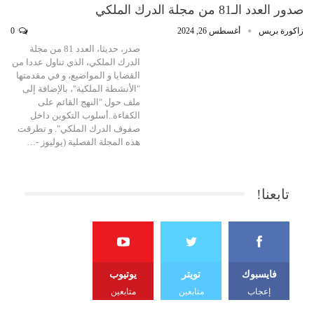
صدور العدد الـ81 من مجلة الدرك الملكي
زاكورة بريس
أغسطس 26, 2024
0
صدر، حديثا، العدد 81 من مجلة
الدرك الملكي، الذي تناول عددا من
القضايا و المواضيع، و في مقدمتها
"الأنشطة الملكية"، بالإضافة إلى
ملف حول "النهج القائم على
الكفاءة..أسلوب التكوين داخل
صفوف الدرك الملكي". و تطرقت
هذه المجلة الفصلية (يوليوز -…
تابعنا!
فايسبوك
تويتر
يوتيوب
إعجاب
متابعين
متابعين