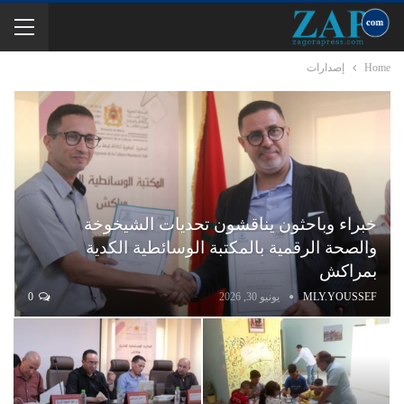
Home
إصدارات
خبراء وباحثون يناقشون تحديات الشيخوخة
والصحة الرقمية بالمكتبة الوسائطية الكدية
بمراكش
MLY.YOUSSEF
يونيو 30, 2026
0