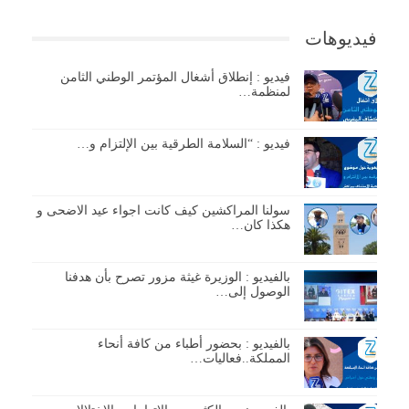
فيديوهات
فيديو : إنطلاق أشغال المؤتمر الوطني الثامن
لمنظمة…
فيديو : “السلامة الطرقية بين الإلتزام و…
سولنا المراكشين كيف كانت اجواء عيد الاضحى و
هكذا كان…
بالفيديو : الوزيرة غيثة مزور تصرح بأن هدفنا
الوصول إلى…
بالفيديو : بحضور أطباء من كافة أنحاء
المملكة..فعاليات…