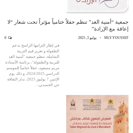
جمعية “أمنية الغد” تنظم حفلاً ختامياً مؤثراً تحت شعار “لا
إعاقة مع الإرادة”
MLY.YOUSSEF
يوليو 3, 2025
0
في إطار التزامها الراسخ بدعم
الطفولة و تعزيز قيم التربية
الشاملة، تنظم جمعية "أمنية الغد
للتربية والطفولة"، برئاسة الأستاذة
مريم مسعود، حفلاً ختامياً للموسم
الدراسي 2024/2025، و ذلك يوم
الإثنين 7 يوليوز 2025، بدار الثقافة
حي الحسنـي،…