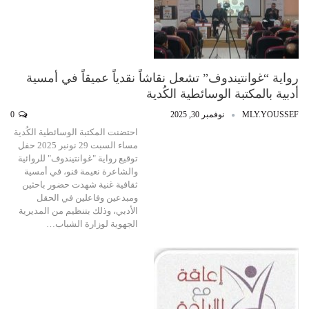
رواية “غوانتيندوف” تشعل نقاشاً نقدياً عميقاً في أمسية
أدبية بالمكتبة الوسائطية الكُدية
MLY.YOUSSEF
نوفمبر 30, 2025
0
احتضنت المكتبة الوسائطية الكُدية
مساء السبت 29 نونبر 2025 حفل
توقيع رواية "غوانتيندوف" للروائية
والشاعرة نعيمة فنو، في أمسية
ثقافية غنية شهدت حضور باحثين
ومبدعين وفاعلين في الحقل
الأدبي، وذلك بتنظيم من المديرية
الجهوية لوزارة الشباب…