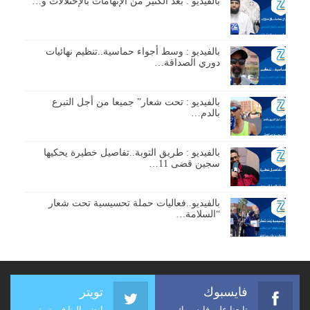
بالفيديو : بعد الكثير من الإتهامات بالإختلالات و…
بالفيديو : وسط أجواء حماسية..تنظيم نهائيات
دوري الصداقة…
بالفيديو : تحت شعار” جميعا من أجل التبرع
بالدم…
بالفيديو : طريق التوبة..تفاصيل خطيرة يحكيها
سجين قضى 11…
بالفيديو..فعاليات حملة تحسيسية تحت شعار
“السلامة…
فايسبوك
تويتر
تابعنا على فايسبوك
انضم إلينا في تويتر