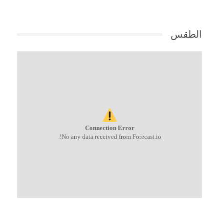
الطقس
Connection Error
No any data received from Forecast.io!.