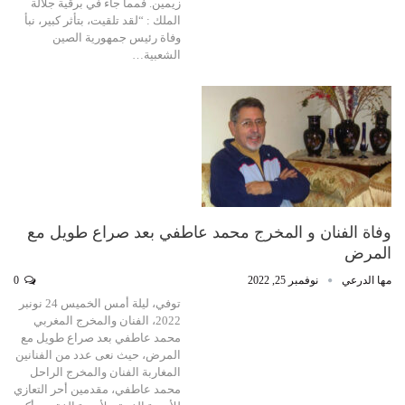
زيمين. فمما جاء في برقية جلالة
الملك : “لقد تلقيت، بتأثر كبير، نبأ
وفاة رئيس جمهورية الصين
الشعبية…
وفاة الفنان و المخرج محمد عاطفي بعد صراع طويل مع
المرض
مها الدرعي
نوفمبر 25, 2022
0
توفي، ليلة أمس الخميس 24 نونبر
2022، الفنان والمخرج المغربي
محمد عاطفي بعد صراع طويل مع
المرض، حيث نعى عدد من الفنانين
المغاربة الفنان والمخرج الراحل
محمد عاطفي، مقدمين أحر التعازي