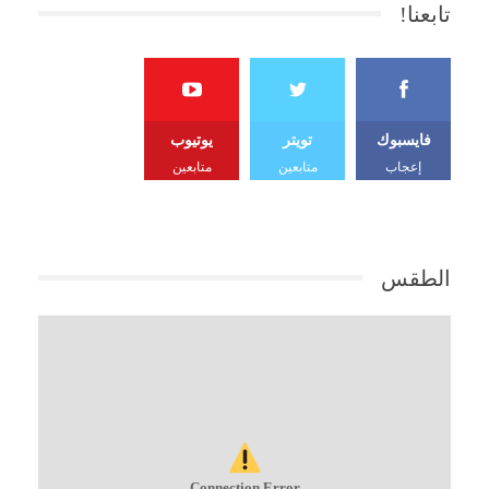
تابعنا!
فايسبوك
تويتر
يوتيوب
إعجاب
متابعين
متابعين
الطقس
Connection Error