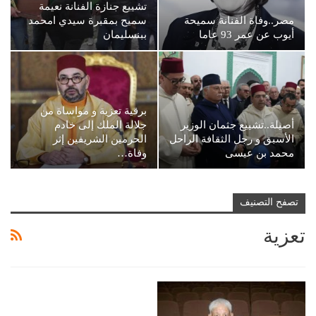
تشييع جنازة الفنانة نعيمة
مصر..وفاة الفنانة سميحة
سميح بمقبرة سيدي امحمد
أيوب عن عمر 93 عاما
ببنسليمان
برقية تعزية و مواساة من
أصيلة..تشييع جثمان الوزير
جلالة الملك إلى خادم
الأسبق و رجل الثقافة الراحل
الحرمين الشريفين إثر
محمد بن عيسى
وفاة…
تصفح التصنيف
تعزية