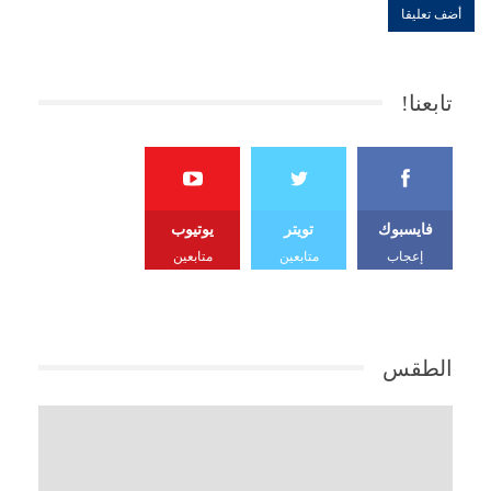
تابعنا!
فايسبوك
تويتر
يوتيوب
إعجاب
متابعين
متابعين
الطقس