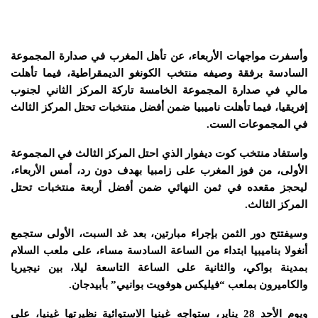
وأسفرت مواجهات الأربعاء، عن تأهل المغرب في صدارة المجموعة
السادسة برفقة وصيفه منتخب الكونغو الديمقراطية، فيما تأهلت
مالي في صدارة المجموعة الخامسة تاركة المركز الثاني لجنوب
إفريقيا، فيما تأهلت ناميبيا ضمن أفضل منتخبات تحتل المركز الثالث
في المجموعات الست.
واستفاد منتخب كوت ديفوار الذي احتل المركز الثالث في المجموعة
الأولى، من فوز المغرب على زامبيا بهدف دون رد، أمس الأربعاء،
ليحجز مقعده في ثمن النهائي ضمن أفضل أربعة منتخبات تحتل
المركز الثالث.
وسيفتتح دور الثمن بإجراء مبارتين، بعد غد السبت، الأولى ستجمع
أنغولا بناميبيا ابتداء من الساعة السادسة مساء، على ملعب السلام
بمدينة بواكي، والثانية على الساعة التاسعة ليلا، بين نيجيريا
والكاميرون بملعب “فيليكس هوفويت بوانيي” بأبيدجان.
ويوم الأحد 28 يناير، ستواجه غينيا الاستوائية نظيرتها غينيا، على