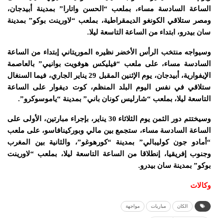
الساعة السادسة مساء، بملعب “الحسن واتارا” بمدينة أبيدجان،
ومصر ستلاقي الكونغو الديمقراطية، بملعب “لاورينت بوكو” بمدينة
سان بيدرو، ابتداء من الساعة التاسعة ليلا.
وسيواجه منتخب الرأس الأخضر نظيره الموريتاني إبتداء من الساعة
السادسة مساء، على ملعب “فيليكس هوفويت بوانيي” بالعاصمة
الإيفوارية، أبيدجان، يوم الإثنين المقبل 29 يناير الجاري، فيما السنغال
ستلاقي في نفس اليوم البلد المنظم، كوت ديفوار على الساعة
التاسعة ليلا، بملعب “شارليس كونان باني” بمدينة “ياموسوكرو”.
وسيختتم دور الثمن يوم الثلاثاء 30 يناير، بإجراء مبارتين، الأولى على
الساعة السادسة مساء، ستجمع بين مالي وبوركينافاسو، على ملعب
“أمادو جون كوليبالي” بمدينة “كورهوغو”، والثانية بين المغرب
وجنوب إفريقيا، إنطلاقا من الساعة التاسعة ليلا، بملعب “لاورينت
بوكو” بمدينة سان بيدرو.
وكالات
الكان
مباريات
مواجهة