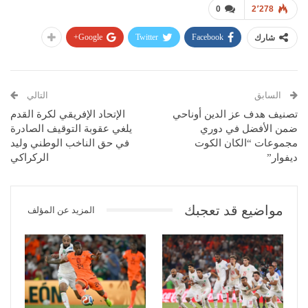
0
2٬278
Google+
Twitter
Facebook
شارك
السابق
التالي
تصنيف هدف عز الدين أوناحي
الإتحاد الإفريقي لكرة القدم
ضمن الأفضل في دوري
يلغي عقوبة التوقيف الصادرة
مجموعات “الكان الكوت
في حق الناخب الوطني وليد
ديفوار”
الركراكي
مواضيع قد تعجبك
المزيد عن المؤلف