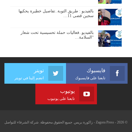
بالفيديو : طريق التوبة..تفاصيل خطيرة يحكيها
سجين قضى 11…
بالفيديو..فعاليات حملة تحسيسية تحت شعار
“السلامة…
فايسبوك
تويتر
تابعنا على فايسبوك
انضم إلينا في تويتر
يوتيوب
تابعنا على يوتيوب
© 2026 - Zagora Press - زاكورة بريس. جميع الحقوق محفوظة. شركة الشرفاء للتواصل