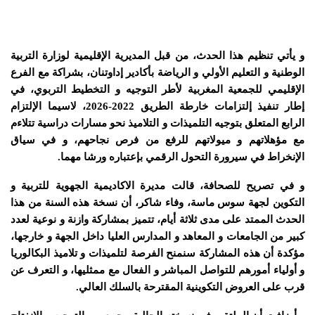
و يأتي تنظيم هذا الحدث، من قبل المديرية الإقليمية لوزارة التربية
الوطنية و التعليم الأولي و الرياضة بأكادير إداوتنان، بشراكة مع الفرع
الإقليمي للجمعية المغربية لأطر التوجيه و التخطيط التربوي، في
إطار تنفيذ إلتزامات خارطة الطريق 2022-2026، لاسيما الإلتزام
الرابع المتعلق بتوجيه التلميذات و التلاميذ نحو مسارات دراسية تتلاءم
مع مؤهلاتهم و ميولاتهم للرفع من فرص نجاحهم، و في سياق
الإنخراط في سيرورة التحول الرقمي بإعتباره ورشا مهما.
و في تصريح للصحافة، قالت مديرة الاكاديمية الجهوية للتربية و
التكوين لجهة سوس ماسة، وفاء شاكر، أن نسخة هذه السنة من هذا
الحدث الممتد على مدى ثلاثة أيام، تتميز بمشاركة وازنة و نوعية لعدد
كبير من الجامعات و المعاهد و المدارس العليا داخل الجهة و خارجها،
مؤكدة أن هذه المشاركة سنمنح الفرصة لتلميذات و تلاميذ البكالوريا
و أولياء أمورهم للتواصل المباشر و الفعال مع ممثليها، و التعرف عن
قرب على العروض التكوينية المقترحة بالسلك العالي.