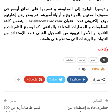
و تيسيرا للولوج إلى المعلومة، و تعميمها على نطاق أوسع في
صفوف المعنيين بالموضوع و أولياء أمورهم، تم وضع رهن إشارتهم
موقع إلكتروني تحت عنوان orientec-maroc.com ، يتضمن كافة
المعلومات و المعطيات المتعلقة بالملتقى، كما يسمح للتلميذات و
التلاميذ و الأطر التربوية من التسجيل القبلي قصد الإستفادة من
الندوات و الورشات التي ستنظم على هامشه.
وكالات
آكادير
توجيه
فعاليات
0
1٬092
Google+
Twitter
Facebook
شارك
السابق
التالي
خطيرة..حادث إصطدام بين
إقليم طاطا..أزيد من 100