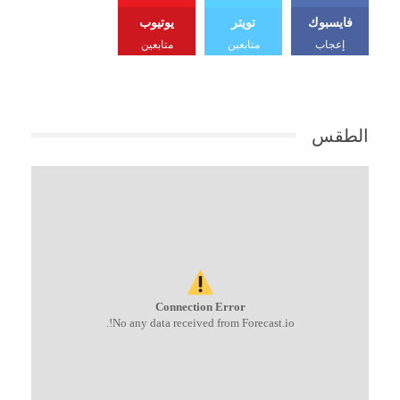
فايسبوك
تويتر
يوتيوب
إعجاب
متابعين
متابعين
الطقس
Connection Error
No any data received from Forecast.io!.