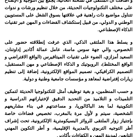
و أضافت أن الملتقى في نسخته الحالية، يجمع بين التوجيه و الإنفتاح
على مختلف التكنولوجيات الحديثة، من خلال تنظيم ورشات و ندوات
تتناول مواضيع ذات راهنية في علاقتها بسوق الشغل على المستويين
الوطني و الدولي، من قبيل إستكشاف الفضاءات و المهن عبر تقنيات
الذكاء الإصطناعي.
و يسلط هذا الملتقى الذكي، الذي عرفت إنطلاقته حضور على
الخصوص، والي جهة سوس ماسة، عامل عمالة أكادير إداوتنان،
السعيد أمزازي، الضوء على تقنيات الميتافيرس (الواقع الافتراضي و
الواقع المختلط)، الروبوتيك و الذكاء الإصطناعي و مهن المستقبل،
التصميم الكرافيكي، تصميم المواقع الإلكترونية، إضافة إلى تنظيم
زيارات إفتراضية لمعاهد و مؤسسات جامعية وطنية و دولية.
و حسب المنظمين، و بغية توظيف أمثل للتكنولوجيا الحديثة لتمكين
التلميذات و التلاميذ من التحديد الدقيق لإختياراتهم الدراسية و
التكوينية لما بعد الباكالوريا، و مساعدتهم في بناء مشاريعهم
الشخصية، سيتم و لأول مرة بالمغرب، تخصيص فضاءات خاصة
بإجتياز زوار الملتقى للروائز البسيكومترية الإلكترونية، تحت إشراف
أطر التوجيه التربوي بالمديرية الإقليمية، و أطر التكوين المهني
التابعين لمدينة المهن و الكفاءات بأكادير.