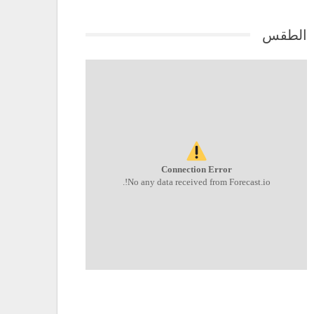
الطقس
Connection Error
No any data received from Forecast.io!.