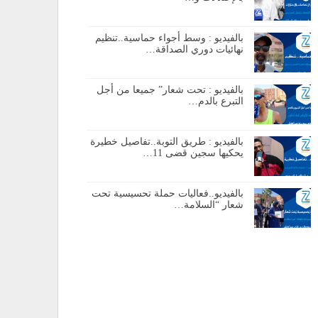
بالفيديو : وسط أجواء حماسية..تنظيم
نهائيات دوري الصداقة…
بالفيديو : تحت شعار” جميعا من أجل
التبرع بالدم…
بالفيديو : طريق التوبة..تفاصيل خطيرة
يحكيها سجين قضى 11…
بالفيديو..فعاليات حملة تحسيسية تحت
شعار “السلامة…