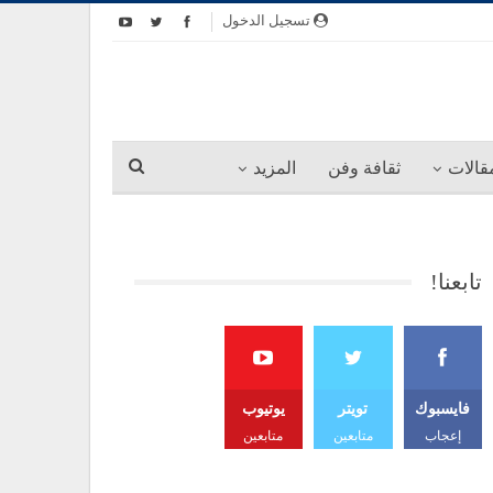
تسجيل الدخول
قالات
ثقافة وفن
المزيد
تابعنا!
فايسبوك
تويتر
يوتيوب
إعجاب
متابعين
متابعين