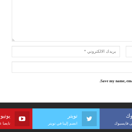
Save my name, emai
وك
تويتر
يوتيو
لى فايسبوك
انضم إلينا في تويتر
تابعنا 