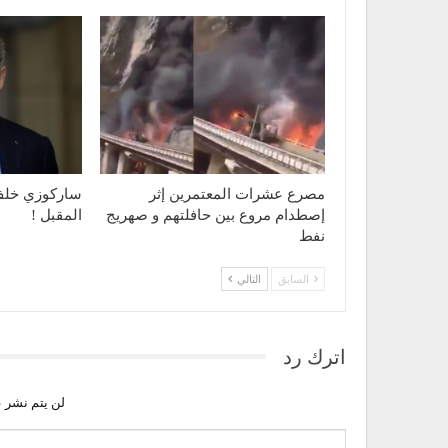
مصرع عشرات المعتمرين إثر
ساركوزي خلف 
إصطدام مروع بين حافلتهم و صهريج
المقبل !
نفط
السابق
التالي
اترك رد
لن يتم نشر ع