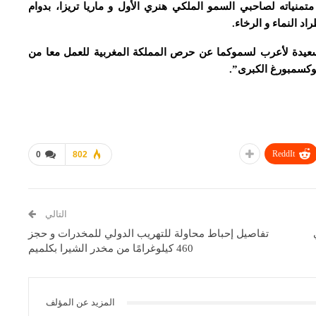
منياته لصاحبي السمو الملكي هنري الأول و ماريا تريزا، بدوام
د النماء و الرخاء.
لسعيدة لأعرب لسموكما عن حرص المملكة المغربية للعمل معا من
وكسمبورغ الكبرى”.
ReddIt
0
802
التالي
تفاصيل إحباط محاولة للتهريب الدولي للمخدرات و حجز
460 كيلوغرامًا من مخدر الشيرا بكلميم
المزيد عن المؤلف