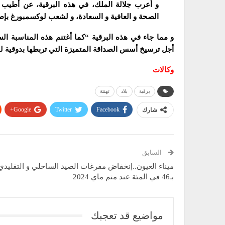
و أعرب جلالة الملك، في هذه البرقية، عن أطيب مت
الصحة و العافية و السعادة، و لشعب لوكسمبورغ بإطرا
و مما جاء في هذه البرقية “كما أغتنم هذه المناسبة ا
أجل ترسيخ أسس الصداقة المتميزة التي تربطها بدوقية ل
وكالات
برقية
بلاد
تهنئة
Google+
Twitter
Facebook
شارك
السابق
ميناء العيون..إنخفاض مفرغات الصيد الساحلي و التقليدي
بـ46 في المئة عند متم ماي 2024
مواضيع قد تعجبك