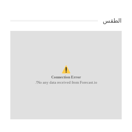
الطقس
Connection Error
No any data received from Forecast.io!.