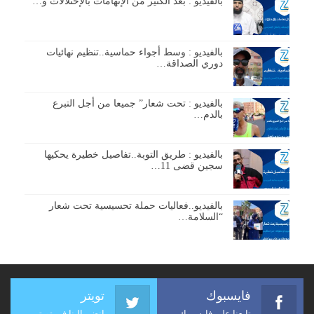
بالفيديو : بعد الكثير من الإتهامات بالإختلالات و…
بالفيديو : وسط أجواء حماسية..تنظيم نهائيات
دوري الصداقة…
بالفيديو : تحت شعار” جميعا من أجل التبرع
بالدم…
بالفيديو : طريق التوبة..تفاصيل خطيرة يحكيها
سجين قضى 11…
بالفيديو..فعاليات حملة تحسيسية تحت شعار
“السلامة…
فايسبوك
تويتر
تابعنا على فايسبوك
انضم إلينا في تويتر