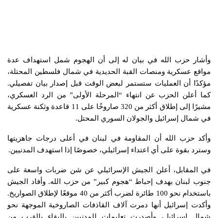
وأشار حزب الله في بيان له إلى أن الهجوم شمل استهداف عدة
مواقع عسكرية ومنصات القبة الحديدية في شمال فلسطين المحتلة،
مؤكدًا أن العمليات ستستمر لبعض الوقت قبل إصدار بيان تفصيلي.
كما أعلن الحزب عن انتهاء “المرحلة الأولى” من الرد العسكري،
مشيرًا إلى إطلاق أكثر من 320 صاروخًا على 11 قاعدة وثكنة عسكرية
في شمال إسرائيل والجولان السوري المحتل.
وأكد حزب الله أن المقاومة في لبنان في أعلى درجات جاهزيتها
وسترد بقوة على أي اعتداء إسرائيلي، خصوصًا إذا استهدف المدنيين.
في المقابل، أعلن الجيش الإسرائيلي عن شن ضربات واسعة على
جنوب لبنان بهدف إحباط “هجوم كبير” من حزب الله. وأفاد الجيش
باستخدام نحو 100 طائرة لضرب أكثر من 40 موقعًا لإطلاق الصواريخ.
وأكدت إسرائيل أنها دمرت آلاف القاذفات الصاروخية الموجهة نحو
شمال إسرائيل، وأصدرت تعليمات للمدنيين بالبقاء بالقرب من