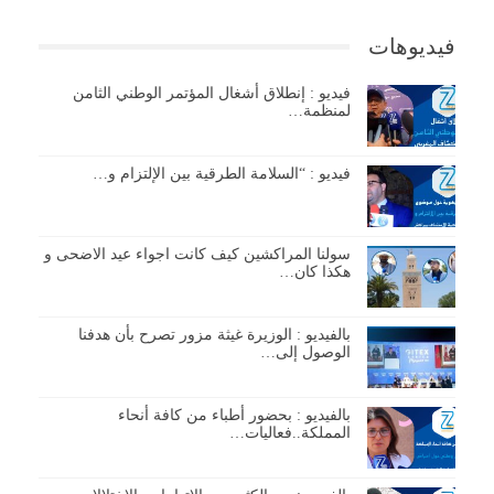
فيديوهات
فيديو : إنطلاق أشغال المؤتمر الوطني الثامن
لمنظمة…
فيديو : “السلامة الطرقية بين الإلتزام و…
سولنا المراكشين كيف كانت اجواء عيد الاضحى و
هكذا كان…
بالفيديو : الوزيرة غيثة مزور تصرح بأن هدفنا
الوصول إلى…
بالفيديو : بحضور أطباء من كافة أنحاء
المملكة..فعاليات…