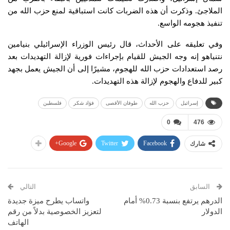
الملاجئ. وذكرت أن هذه الضربات كانت استباقية لمنع حزب الله من
تنفيذ هجومه الواسع.
وفي تعليقه على الأحداث، قال رئيس الوزراء الإسرائيلي بنيامين
نتنياهو إنه وجه الجيش للقيام بإجراءات فورية لإزالة التهديدات بعد
رصد استعدادات حزب الله للهجوم، مشيرًا إلى أن الجيش يعمل بجهد
كبير للدفاع والهجوم لإزالة هذه التهديدات.
إسرائيل
حزب الله
طوفان الأقصى
فؤاد شكر
فلسطين
0
476
Google+
Twitter
Facebook
شارك
السابق
التالي
الدرهم يرتفع بنسبة 0.73% أمام
واتساب يطرح ميزة جديدة
الدولار
لتعزيز الخصوصية بدلاً من رقم
الهاتف