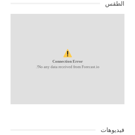
الطقس
Connection Error
No any data received from Forecast.io!.
فيديوهات