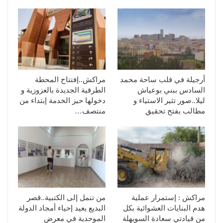
أرجيلة في قلب ساحة محمد
مراكش..إفتتاح المحطة
السادس ببني بوعياش
الطرقية الجديدة بالعزوزية و
ليلا..صور تثير الاستياء و
دخولها حيز الخدمة إبتداء من
مطالب بفتح تحقيق
منتصف…
مراكش : إستمرار عملية
من تنمل إلى الكتبية..قصر
هدم البنايات العشوائية بكل
البديع يعيد إحياء أمجاد الدولة
من قيادتي سعادة السويهلة
الموحدية في معرض