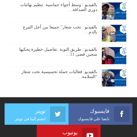
بالفيديو : وسط أجواء حماسية..تنظيم نهائيات
دوري الصداقة…
بالفيديو : تحت شعار” جميعا من أجل التبرع
بالدم…
بالفيديو : طريق التوبة..تفاصيل خطيرة يحكيها
سجين قضى 11…
بالفيديو..فعاليات حملة تحسيسية تحت شعار
“السلامة…
فايسبوك
تويتر
تابعنا على فايسبوك
انضم إلينا في تويتر
يوتيوب