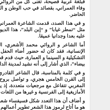
فبلغة عربية فصيحة، تغنى كل من الروائي 
وفاء العمراني، بقصائد في حب الوطن و ال
الحاضر.
و في هذا الصدد، قدمت الشاعرة العمراني، 
مثل “تمطر غيابا” و “إبن البلد”، هذا الدي
عليه بعدا وجدانيا عميقا.
أما الشاعر و الروائي محمد الأشعري، الذ
الإنسانية، فقد كان له حضور أضاء الحفل
التشكيلية و السينما و العمارة، حيث قدم ق
بيضاء”، الذي أشار إلى أنه نشيد لمدينة الدا
و في كلمة بالمناسبة، قال الشاعر القادر
إلى القرن الخامس هجري، و تواصل بروح 
المغربي تتفاعل مع مرجعيات متعددة، إذ ي
الأمازيغية إلى الفرنسية و غيرها من اللغات ا
و أضاف أن هذا التعدد شكل فسيفساء شعري
هو ما أتاح لرموز هذا الشعر تطوير أعمالهم