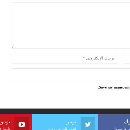
Save my name, emai
وك
تويتر
يوتيو
لى فايسبوك
انضم إلينا في تويتر
تابعنا 