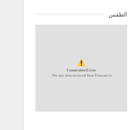
الطقس
Connection Error
No any data received from Forecast.io!.