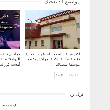
مواضيع قد تعجبك
أكثر من 31 ألف مشاهدة و 52 فعالية
مراكش تتنفس 
ثقافية..مكتبة الكدية بمراكش تختتم
الدولية” تحت
موسما إستثنائيا…
أمسية كورالي
السابق
التالي
اترك رد
لن يتم نشر ع