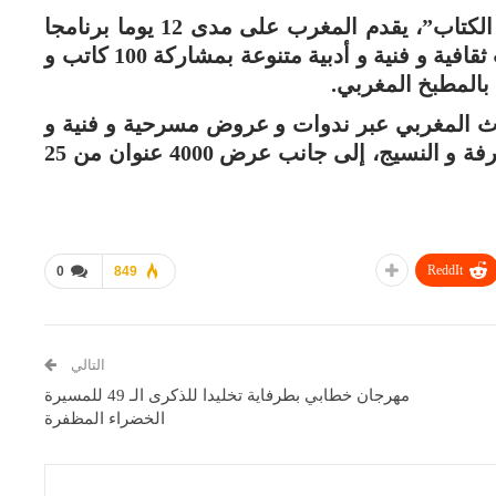
و تحت شعار “مغرب الثقافات في شارقة الكتاب”، يقدم المغرب على مدى 12 يوما برنامجا
ثقافيا غنيا، يضم 107 فعاليات تغطي مجالات ثقافية و فنية و أدبية متنوعة بمشاركة 100 كاتب و
ث المغربي عبر ندوات و عروض مسرحية و فنية و
حلقات نقاش و ورشات للأطفال حول الزخرفة و النسيج، إلى جانب عرض 4000 عنوان من 25
ReddIt
0
849
التالي
مهرجان خطابي بطرفاية تخليدا للذكرى الـ 49 للمسيرة
الخضراء المظفرة