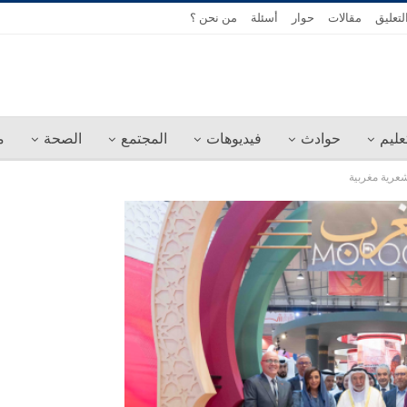
لتعليق
مقالات
حوار
أسئلة
من نحن ؟
عليم
حوادث
فيديوهات
المجتمع
الصحة
م
عرية مغربية