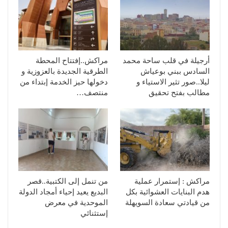
أرجيلة في قلب ساحة محمد
مراكش..إفتتاح المحطة
السادس ببني بوعياش
الطرقية الجديدة بالعزوزية و
ليلا..صور تثير الاستياء و
دخولها حيز الخدمة إبتداء من
مطالب بفتح تحقيق
منتصف…
مراكش : إستمرار عملية
من تنمل إلى الكتبية..قصر
هدم البنايات العشوائية بكل
البديع يعيد إحياء أمجاد الدولة
من قيادتي سعادة السويهلة
الموحدية في معرض
إستثنائي