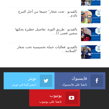
بالفيديو : تحت شعار” جميعا من أجل التبرع
بالدم…
بالفيديو : طريق التوبة..تفاصيل خطيرة يحكيها
سجين قضى 11…
بالفيديو..فعاليات حملة تحسيسية تحت شعار
“السلامة…
فايسبوك
تويتر
تابعنا على فايسبوك
انضم إلينا في تويتر
يوتيوب
تابعنا على يوتيوب