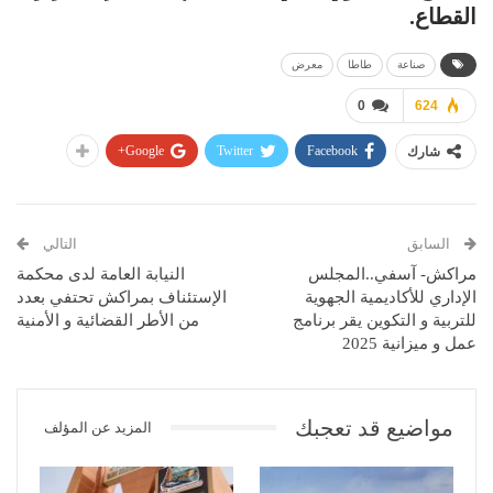
القطاع.
صناعة
طاطا
معرض
0
624
Google+
Twitter
Facebook
شارك
السابق
التالي
مراكش- آسفي..المجلس
النيابة العامة لدى محكمة
الإداري للأكاديمية الجهوية
الإستئناف بمراكش تحتفي بعدد
للتربية و التكوين يقر برنامج
من الأطر القضائية و الأمنية
عمل و ميزانية 2025
مواضيع قد تعجبك
المزيد عن المؤلف