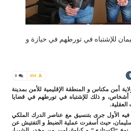
مان للإشتباه في تورطهم في حيازة و
0
654
ة أمن مكناس و المنطقة الإقليمية للأمن بمدينة
 أشخاص، و ذلك للإشتباه في تورطهم في قضايا
العقلية.
فيه الأول جرى بتنسيق مع عناصر الدرك الملكي
نسليمان، حيث أسفرت عملية الضبط و التفتيش عن
1 قرصا مخدرا من نوع “إكستازي” و كيلوغرامين من مخدر الشيرا،