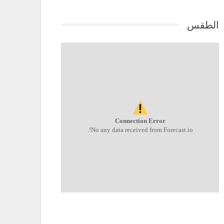
الطقس
Connection Error
No any data received from Forecast.io!.