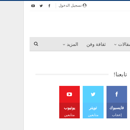
تسجيل الدخول
قالات
ثقافة وفن
المزيد
تابعنا!
فايسبوك
تويتر
يوتيوب
إعجاب
متابعين
متابعين