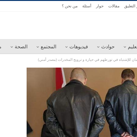
التعليق
مقالات
حوار
أسئلة
من نحن ؟
عليم
حوادث
فيديوهات
المجتمع
الصحة
م
ان للإشتباه في تورطهم في حيازة و ترويج المخدرات (مصدر أمني)