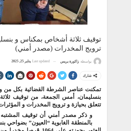
توقيف ثلاثة أشخاص بمكناس و بنسلي
ترويج المخدرات (مصدر أمني)
Last updated
يناير 25, 2025
بواسطة
زاكورة بريس
شارك
تمكنت عناصر الشرطة القضائية بكل من ولاي
بنسليمان، أمس الجمعة، من توقيف ثلاثة
تتعلق بحيازة و ترويج المخدرات و المؤثرات 
و ذكر مصدر أمني أن توقيف المشتبه 
بالمنطقة الغابوية “العيون” بضواحي ب
العثور بحوزته على 064