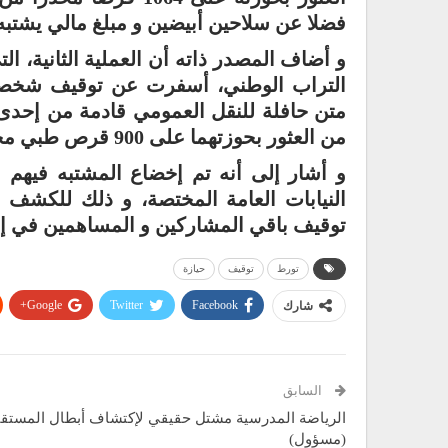
فضلا عن سلاحين أبيضين و مبلغ مالي يشتب
و أضاف المصدر ذاته أن العملية الثانية، ا
التراب الوطني، أسفرت عن توقيف شخصي
متن حافلة للنقل العمومي قادمة من إحد
من العثور بحوزتهما على 900 قرص طبي مخدر من نوع “Rivotril”.
و أشار إلى أنه تم إخضاع المشتبه فيهم ا
النيابات العامة المختصة، و ذلك للكشف
توقيف باقي المشاركين و المساهمين في إرت
تورط
توقيف
حيازة
Google+
Twitter
Facebook
شارك
السابق
الرياضة المدرسية مشتل حقيقي لإكتشاف أبطال المستق
(مسؤول)