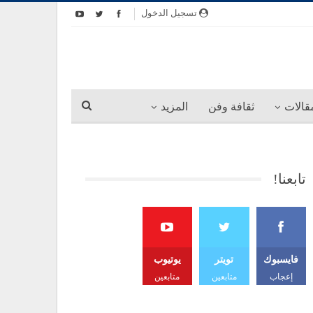
تسجيل الدخول
قالات
ثقافة وفن
المزيد
تابعنا!
فايسبوك
تويتر
يوتيوب
إعجاب
متابعين
متابعين