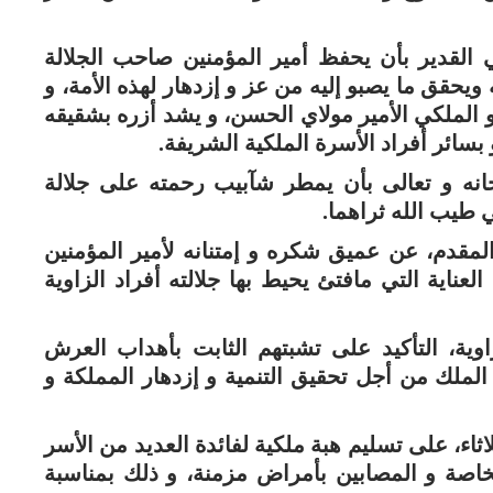
 القدير بأن يحفظ أمير المؤمنين صاحب الجلالة
حقق ما يصبو إليه من عز و إزدهار لهذه الأمة، و
 الملكي الأمير مولاي الحسن، و يشد أزره بشقيقه
سائر أفراد الأسرة الملكية الشريفة.
نه و تعالى بأن يمطر شآبيب رحمته على جلالة
 طيب الله ثراهما.
مقدم، عن عميق شكره و إمتنانه لأمير المؤمنين
اية التي مافتئ يحيط بها جلالته أفراد الزاوية
وية، التأكيد على تشبتهم الثابت بأهداب العرش
 الملك من أجل تحقيق التنمية و إزدهار المملكة و
ثاء، على تسليم هبة ملكية لفائدة العديد من الأسر
اصة و المصابين بأمراض مزمنة، و ذلك بمناسبة