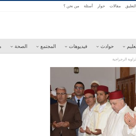
لتعليق
مقالات
حوار
أسئلة
من نحن ؟
عليم
حوادث
فيديوهات
المجتمع
الصحة
م
زاوية الرجراجية