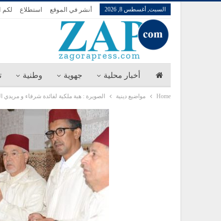
السبت, أغسطس 8, 2026
أنشر في الموقع
استطلاع
لكم ا
أخبار محلية
جهوية
وطنية
ت
Home
مواضيع دينية
الصويرة : هبة ملكية لفائدة شرفاء و مريدي ال