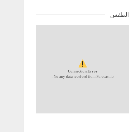
الطقس
Connection Error
No any data received from Forecast.io!.