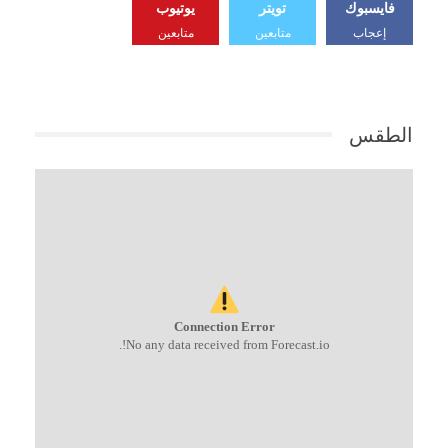
فايسبوك
تويتر
يوتيوب
إعجاب
متابعين
متابعين
الطقس
Connection Error
No any data received from Forecast.io!.