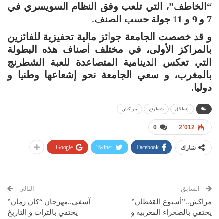
“الخاطف”، التي تلعب وفق النظام السويسري في
7 و 9 و 11 جولة حسب الصنف.
و قد خصصت الجامعة جوائز مالية تحفيزية للفائزين
بالمراكز الأولى، في مختلف أصناف هذه البطولة
التي تعكس الدينامية المتصاعدة للعبة الشطرنج
بالمغرب، و سعي الجامعة نحو إشعاعها وطنيا و
دوليا.
إنطلاق
شطرنج
مراكش
0
2٬012
Google+
Twitter
Facebook
شارك
السابق
التالي
مراكش..”أسبوع القفطان”
آسفي..مهرجان “كان زمان”
يحتفي بالصحراء المغربية و
يحتفي بالتراث و التاريخ