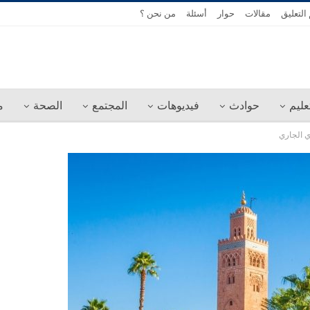
التعليق
مقالات
حوار
أسئلة
من نحن ؟
عليم
حوادث
فيديوهات
المجتمع
الصحة
م