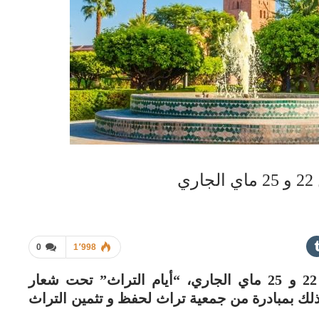
ي
0
1٬998
تحتضن مدينة مراكش في الفترة ما بين 22 و 25 ماي الجاري، “أيام التراث” تحت شعار
لك بمبادرة من جمعية تراث لحفظ و تثمين التراث