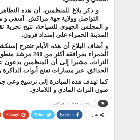
و ذكر بلاغ للمنظمين، أن هذه التظاهر
التواصل وولاية جهة مراكش- آسفي و 
و المجلس الجهوي للسياحة، تتيح تجربة ثقاف
المدينة الحمراء على إمتداد قرون.
و أضاف البلاغ أن هذه الأيام تقترح إستكش
الحمراء بمرافقة أك
التراث، مشيرا إلى أن المنظمين يدعون ع
الحدائق، عبر مسارات تفتح أبواب الذاكرة و 
كما تهدف هذه المبادرة إلى ترسيخ وعي جما
صون التراث المادي و اللامادي.
التراث
حفظ
مراكش
Google+
Twitter
Facebook
شارك