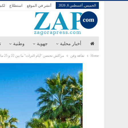
الخميس, أغسطس 6, 2026
أنشر في الموقع
استطلاع
لكم 
أخبار محلية
جهوية
وطنية
ت
Home
ثقافة وفن
مراكش تحتضن “أيام التراث” ما بين 22 و 25 ماي الجاري