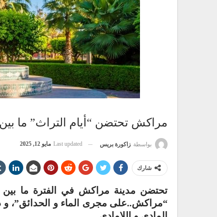
مراكش تحتضن “أيام التراث” ما بين 22 و 25 ماي الجار
Last updated
مايو 12, 2025
بواسطة
زاكورة بريس
شارك
“مراكش..على مجرى الماء و الحدائق”، و ذ
المادي و اللامادي.