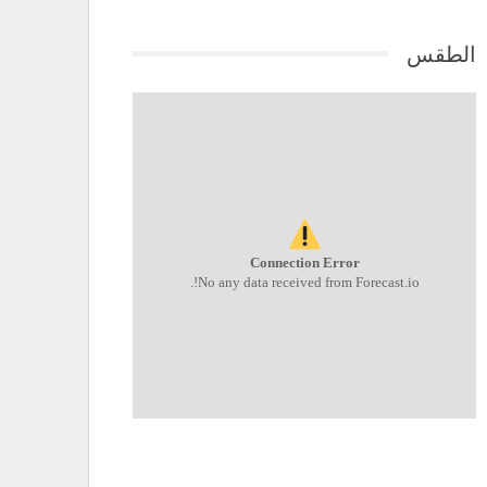
الطقس
Connection Error
No any data received from Forecast.io!.