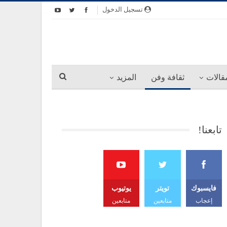
تسجيل الدخول
قالات
ثقافة وفن
المزيد
تابعنا!
فايسبوك
تويتر
يوتيوب
إعجاب
متابعين
متابعين