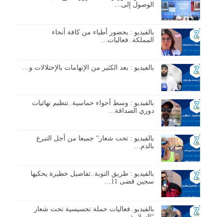
الوصول إلى…
بالفيديو : بحضور أطباء من كافة أنحاء
المملكة..فعاليات…
بالفيديو : بعد الكثير من الإتهامات بالإختلالات و…
بالفيديو : وسط أجواء حماسية..تنظيم نهائيات
دوري الصداقة…
بالفيديو : تحت شعار” جميعا من أجل التبرع
بالدم…
بالفيديو : طريق التوبة..تفاصيل خطيرة يحكيها
سجين قضى 11…
بالفيديو..فعاليات حملة تحسيسية تحت شعار
“السلامة…