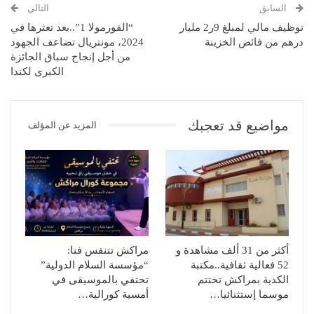
السابق
التالي
توظيف مالي لمبلغ 9ر2 مليار
“الفورمولا 1”..بعد تعثرها في
درهم من فائض الخزينة
2024، مونتريال تضاعف الجهود
من أجل إنجاح سباق الجائزة
الكبرى لكندا
مواضيع قد تعجبك
المزيد عن المؤلف
أكثر من 31 ألف مشاهدة و
مراكش تتنفس فنا:
52 فعالية ثقافية..مكتبة
“مؤسسة السلام الدولية”
الكدية بمراكش تختتم
تحتفي بالموسيقى في
موسما إستثنائيا…
أمسية كورالية…