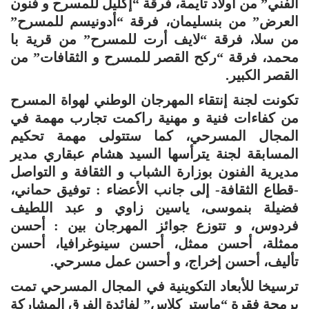
الفني” من أولاد تايمة، فرقة “إكليل للمسرح و فنون
العرض” من بنسليمان، فرقة “أدونيسم للمسرح”
من سلا، فرقة “لايف أرت للمسرح” من قرية با
محمد، فرقة “ركح القصر للمسرح و الثقافات” من
القصر الكبير.
تكونت لجنة إنتقاء المهرجان الوطني لهواة المسرح
من كفاءات فنية و مهنية راكمت تجارب مهمة في
المجال المسرحي، كما ستتولى مهمة تحكيم
المسابقة لجنة يترأسها السيد هشام عبقاري مدير
مديرية الفنون بوزارة الشباب و الثقافة و التواصل
-قطاع الثقافة- إلى جانب الأعضاء : توفيق حماني،
فضيلة بنموسى، ياسين زاوي و عبد اللطيف
فردوس، و تتوزع جوائز المهرجان بين : أحسن
ممثلة، أحسن ممثل، أحسن سينوغرافيا، أحسن
تأليف، أحسن إخراج، و أحسن عمل مسرحي.
ترسيخا للأبعاد التكوينية في المجال المسرحي تمت
برمجة فقرة “ماستر كلاس” لفائدة الفرق المشاركة