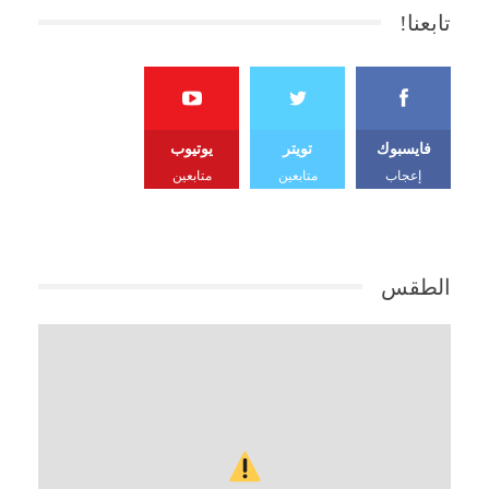
تابعنا!
فايسبوك
تويتر
يوتيوب
إعجاب
متابعين
متابعين
الطقس