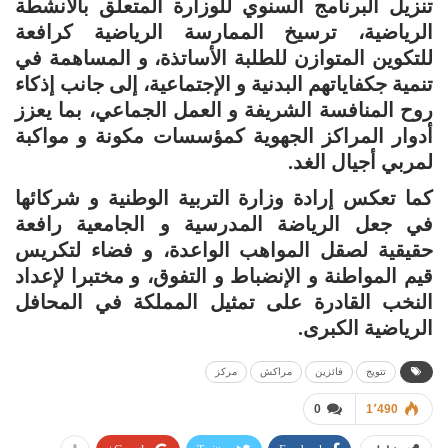
تنزيل البرنامج السنوي للوزارة المتعلق بالأنشطة
الرياضية، ترسيخ الممارسة الرياضية كرافعة
للتكوين المتوازن للطلبة الأساتذة، و المساهمة في
تنمية جكفاياتهم البدنية و الإجتماعية، إلى جانب إذكاء
روح المنافسة الشريفة و العمل الجماعي، بما يعزز
أدوار المراكز الجهوية كمؤسسات مكونة و مواكبة
لمربي أجيال الغد.
كما تعكس إرادة وزارة التربية الوطنية و شركائها
في جعل الرياضة المدرسية و الجامعية رافعة
حقيقية لصقل المواهب الواعدة، و فضاء لتكريس
قيم المواطنة و الإنضباط و التفوق، و مختبرا لإعداد
النخب القادرة على تمثيل المملكة في المحافل
الرياضية الكبرى.
تتويج
فائزين
مراكش
مركز
0
1٬490