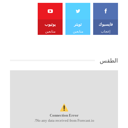
فايسبوك
تويتر
يوتيوب
إعجاب
متابعين
متابعين
الطقس
Connection Error
No any data received from Forecast.io!.