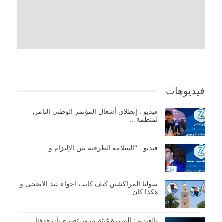
فيديوهات
فيديو : إنطلاق أشغال المؤتمر الوطني الثامن
لمنظمة…
فيديو : “السلامة الطرقية بين الإلتزام و…
سولنا المراكشين كيف كانت اجواء عيد الاضحى و
هكذا كان…
بالفيديو : الوزيرة غيثة مزور تصرح بأن هدفنا