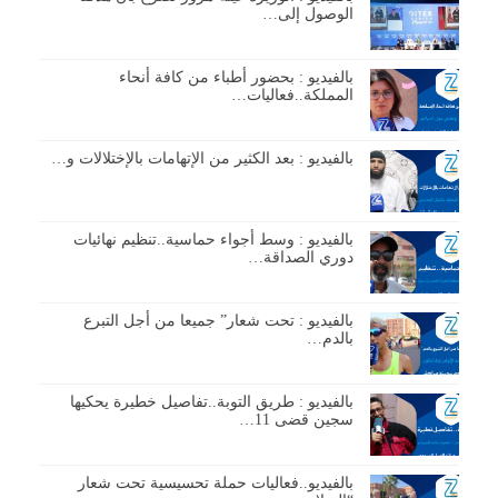
الوصول إلى…
بالفيديو : بحضور أطباء من كافة أنحاء
المملكة..فعاليات…
بالفيديو : بعد الكثير من الإتهامات بالإختلالات و…
بالفيديو : وسط أجواء حماسية..تنظيم نهائيات
دوري الصداقة…
بالفيديو : تحت شعار” جميعا من أجل التبرع
بالدم…
بالفيديو : طريق التوبة..تفاصيل خطيرة يحكيها
سجين قضى 11…
بالفيديو..فعاليات حملة تحسيسية تحت شعار