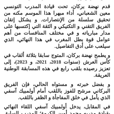
قدم نهضة بركان، تحت قيادة المدرب التونسي
معين الشعباني، أداء مبهرا هذا الموسم مكنه من
تحقيق سلسلة من الإنتصارات. و يشكل إتقان
الفريق التقني و التكتيكي و الثقة التي إكتسبها على
مدار مبارياته و في مختلف المنافسات من أهم
عوامل قوة بطل المغرب في هذا النهائي، الذي
سيلعب على أدق التفاصيل.
و يطمح نهضة بركان، المتوج سابقا بثلاثة ألقاب في
كأس العرش (سنوات 2018، 2021، و 2023)، إلى
تعزيز رصيده بلقب رابع في هذه المسابقة الوطنية
العريقة.
و بفضل خبرته و مستواه الحالي، فإن الفريق
البركاني مرشح للفوز باللقب أمام أولمبيك آسفي
الذي يأمل في خلق المفاجأة و الظفر باللقب.
في المقابل، يدخل أولمبيك آسفي اللقاء النهائي
بقيادة مدربه محمد أمين الكرمة؛ المدرب السابق