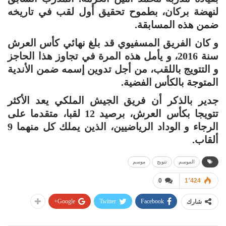
لنهضة بركان، بطموح تحقيق أول لقب في تاريخه
ضمن هذه المسابقة.
و كان الفريق المسفيوي قد بلغ نهائي كأس العرش
سنة 2016، و يأمل هذه المرة في تجاوز هذا الحاجز
و التتويج باللقب، من أجل تدوين إسمه ضمن الأندية
المتوجة بالكأس الفضية.
جدير بالذكر أن فريق الجيش الملكي يعد الأكثر
تتويجا بكأس العرش، برصيد 12 لقبا، متقدما على
الرجاء و الوداد الرياضيين، الذين يملك كل منهما 9
ألقاب.
الموسم
تتويج
موسم
0
1٬424
Google+
Twitter
Facebook
شارك