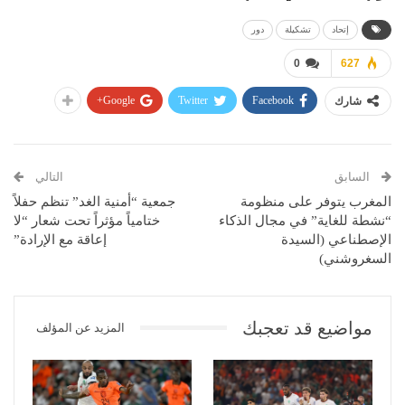
إتحاد
تشكيلة
دور
0
627
Google+
Twitter
Facebook
شارك
السابق
التالي
المغرب يتوفر على منظومة
جمعية “أمنية الغد” تنظم حفلاً
“نشطة للغاية” في مجال الذكاء
ختامياً مؤثراً تحت شعار “لا
الإصطناعي (السيدة
إعاقة مع الإرادة”
السغروشني)
مواضيع قد تعجبك
المزيد عن المؤلف