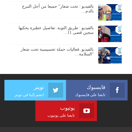
بالفيديو : تحت شعار” جميعا من أجل التبرع
بالدم…
بالفيديو : طريق التوبة..تفاصيل خطيرة يحكيها
سجين قضى 11…
بالفيديو..فعاليات حملة تحسيسية تحت شعار
“السلامة…
فايسبوك
تويتر
تابعنا على فايسبوك
انضم إلينا في تويتر
يوتيوب
تابعنا على يوتيوب