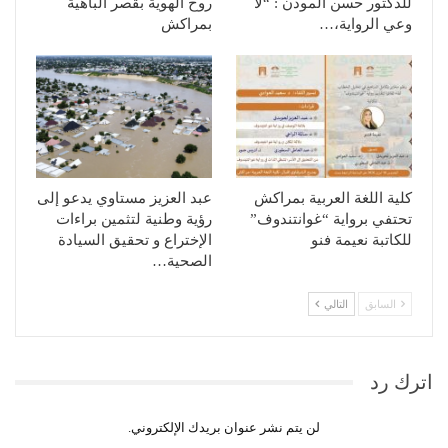
للدكتور حسن المودن : “لا
روح الهوية بقصر الباهية
وعي الرواية،…
بمراكش
كلية اللغة العربية بمراكش
عبد العزيز مستاوي يدعو إلى
تحتفي برواية “غوانتندوف”
رؤية وطنية لتثمين براءات
للكاتبة نعيمة فنو
الإختراع و تحقيق السيادة
الصحية…
السابق
التالي
اترك رد
لن يتم نشر عنوان بريدك الإلكتروني.