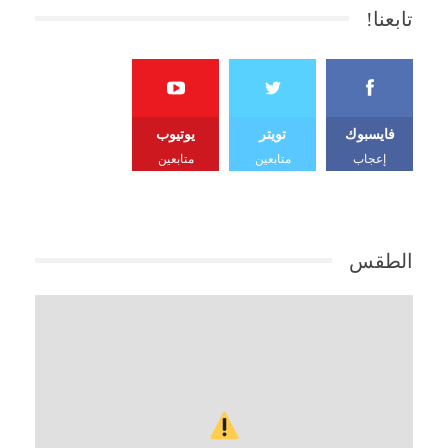
تابعنا!
فايسبوك
تويتر
يوتيوب
إعجاب
متابعين
متابعين
الطقس