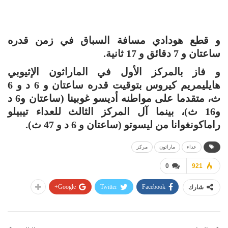
و قطع هودادي مسافة السباق في زمن قدره
ساعتان و 7 دقائق و 17 ثانية.
و فاز بالمركز الأول في الماراثون الإثيوبي
هايليمريم كيروس بتوقيت قدره ساعتان و 6 د و 6
ث، متقدما على مواطنه أديسو غوبينا (ساعتان و6 د
و16 ث)، بينما آل المركز الثالث للعداء تيبيلو
راماكونغوانا من ليسوتو (ساعتان و 6 د و 47 ث).
عداء
ماراثون
مركز
0
921
Google+
Twitter
Facebook
شارك