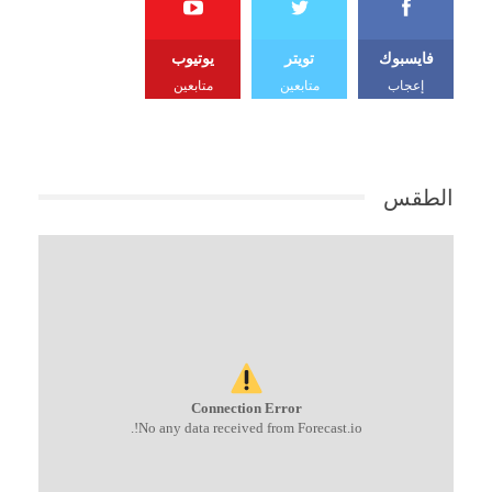
فايسبوك
تويتر
يوتيوب
إعجاب
متابعين
متابعين
الطقس
Connection Error
No any data received from Forecast.io!.