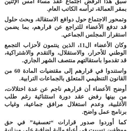
سبق هذا الرفض اجتماع عُقد مساء أمس الإثنين
بمقر العمالة، ترأسه الكاتب العام.
وتمحور الاجتماع حول دوافع الاستقالة، وبحث حلول
قد تدفع الأعضاء للتراجع عن قرارهم، بما يضمن
استقرار المجلس الجماعي.
وكان الأعضاء ال11، الذين ينتمون لأحزاب التجمع
الوطني للأحرار، والاستقلال، والتقدم والاشتراكية،
قد تقدموا باستقالتهم منتصف الشهر الجاري.
واستندوا في قرارهم إلى مقتضيات المادة 60 من
القانون التنظيمي المتعلق بالجماعات الترابية.
أوضح الأعضاء أن قرارهم ناجم عن عدة اختلالات،
من بينها رفض عقد دورة استثنائية رغم طلب
الأغلبية، وعدم استغلال مرافق جماعية، وغياب
برنامج عمل واضح.
كما أوردوا صدور قرارات “تعسفية” في حق
موظفين تسببت في أعباء مالية إضافية على ميزانية