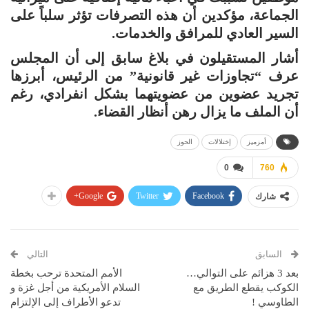
الجماعة، مؤكدين أن هذه التصرفات تؤثر سلباً على
السير العادي للمرافق والخدمات.
أشار المستقيلون في بلاغ سابق إلى أن المجلس
عرف “تجاوزات غير قانونية” من الرئيس، أبرزها
تجريد عضوين من عضويتهما بشكل انفرادي، رغم
أن الملف ما يزال رهن أنظار القضاء.
أمزميز
إختلالات
الحوز
0
760
Google+
Twitter
Facebook
شارك
السابق
التالي
بعد 3 هزائم على التوالي…
الأمم المتحدة ترحب بخطة
الكوكب يقطع الطريق مع
السلام الأمريكية من أجل غزة و
الطاوسي !
تدعو الأطراف إلى الإلتزام