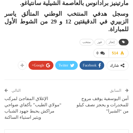
مارتينيز برادانوس بالعاصمة الشيلية سانتياغو.
وسجل هدفي المنتخب الوطني المتألق ياسر
الزبيري في الدقيقتين 12 و 29 من الشوط الأول
للمباراة.
إنجاز
فوز
منتخب
0
514
Google+
Twitter
Facebook
شارك
السابق
التالي
أمن اليوسفية يوقف مروج
الإغلاق المفاجئ لمركب
للمخدرات و يحجز نصف كيلو
“مولاي الطيب” بأكفاي ضواحي
من “الشيرا”
مراكش يحبط جهود الشباب
ويثير استياء الساكنة