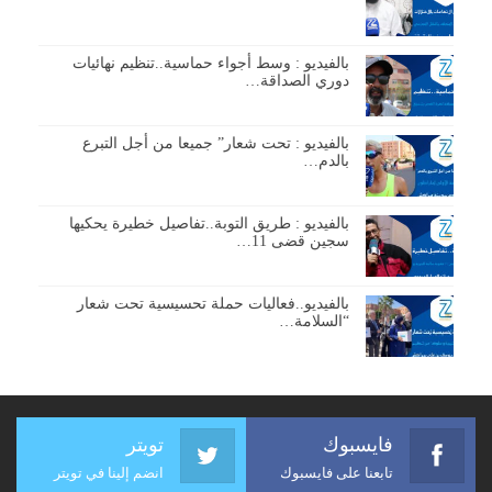
بالفيديو : وسط أجواء حماسية..تنظيم نهائيات
دوري الصداقة…
بالفيديو : تحت شعار” جميعا من أجل التبرع
بالدم…
بالفيديو : طريق التوبة..تفاصيل خطيرة يحكيها
سجين قضى 11…
بالفيديو..فعاليات حملة تحسيسية تحت شعار
“السلامة…
فايسبوك
تويتر
تابعنا على فايسبوك
انضم إلينا في تويتر