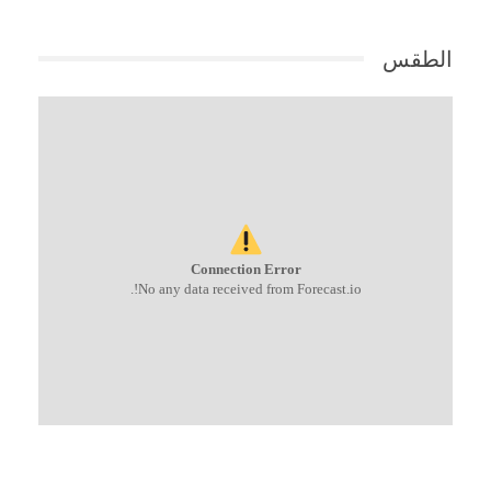
الطقس
Connection Error
No any data received from Forecast.io!.