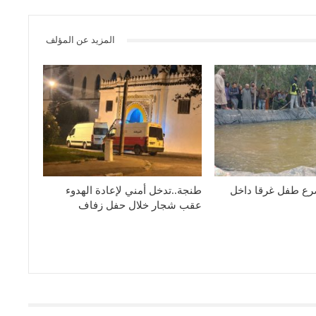
المزيد عن المؤلف
رع طفل غرقا داخل
طنجة..تدخل أمني لإعادة الهدوء
عقب شجار خلال حفل زفاف