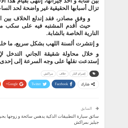
بين شابة و أحد جيرانها، إنتهى بقيام هذا ال
تزال أسبابها الحقيقية غير واضحة لحد الساع
و وفق مصادر، فقد إندلع الخلاف بين 
حيث أقدم المشتبه فيه على سكب مادة
النارية الخاصة بالشابة.
و إنتشرت ألسنة اللهب بشكل سريع، ما خلق
و خلال محاولة شقيقة الجاني التدخل لإ
إستدعت نقلها على وجه السرعة إلى إحدى 
إضرام النار
خلاف
مراكش
Google+
Twitter
Facebook
شارك
السابق
سائق سيارة التطبيقات الذكية يدهس سائحة و زوجها بحي
جيليز بمراكش