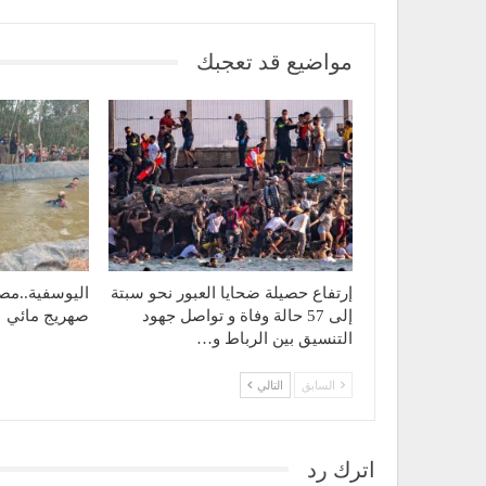
مواضيع قد تعجبك
إرتفاع حصيلة ضحايا العبور نحو سبتة
اليوسفية..مص
إلى 57 حالة وفاة و تواصل جهود
صهريج مائي
التنسيق بين الرباط و…
السابق
التالي
اترك رد