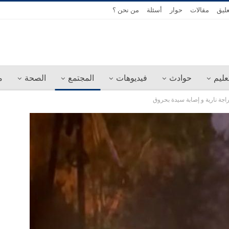
عليق
مقالات
حوار
أسئلة
من نحن ؟
عليم
حوادث
فيديوهات
المجتمع
الصحة
م
اجة نارية و إصابة سيدة بحروق