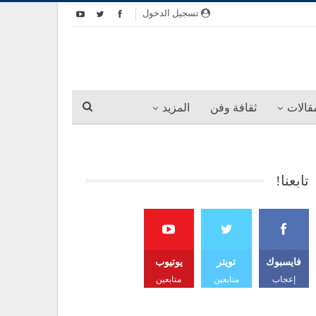
تسجيل الدخول
قالات
ثقافة وفن
المزيد
تابعنا!
فايسبوك
تويتر
يوتيوب
إعجاب
متابعين
متابعين