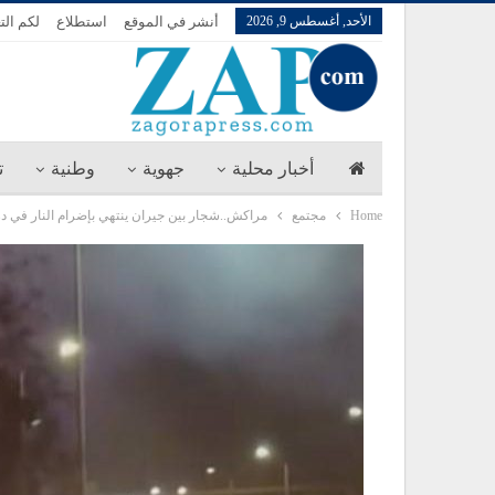
الأحد, أغسطس 9, 2026
أنشر في الموقع
استطلاع
لكم الت
أخبار محلية
جهوية
وطنية
ت
Home
مجتمع
مراكش..شجار بين جيران ينتهي بإضرام النار في در