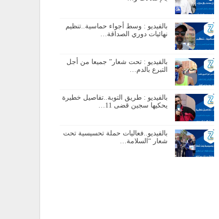
بالفيديو : وسط أجواء حماسية..تنظيم
نهائيات دوري الصداقة…
بالفيديو : تحت شعار” جميعا من أجل
التبرع بالدم…
بالفيديو : طريق التوبة..تفاصيل خطيرة
يحكيها سجين قضى 11…
بالفيديو..فعاليات حملة تحسيسية تحت
شعار “السلامة…