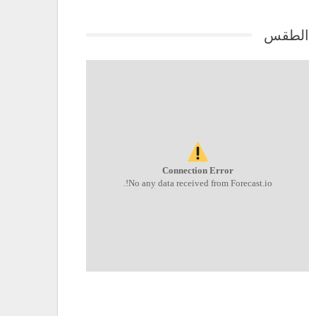
الطقس
Connection Error
No any data received from Forecast.io!.