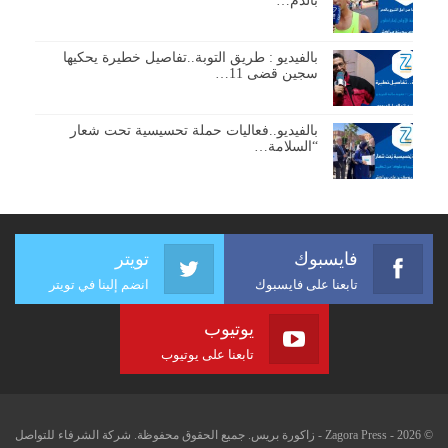
بالدم…
بالفيديو : طريق التوبة..تفاصيل خطيرة يحكيها
سجين قضى 11…
بالفيديو..فعاليات حملة تحسيسية تحت شعار
“السلامة…
فايسبوك
تويتر
تابعنا على فايسبوك
انضم إلينا في تويتر
يوتيوب
تابعنا على يوتيوب
© 2026 - Zagora Press - زاكورة بريس. جميع الحقوق محفوظة. شركة الشرفاء للتواصل