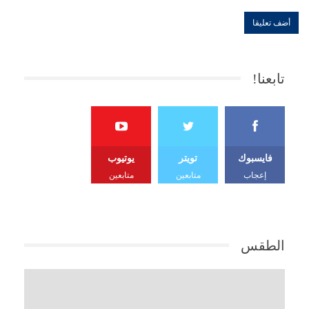
تابعنا!
فايسبوك
تويتر
يوتيوب
إعجاب
متابعين
متابعين
الطقس