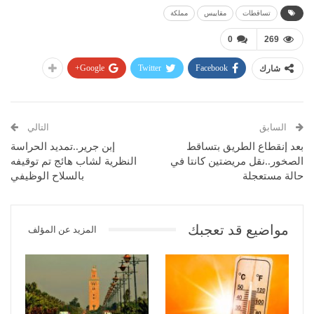
تساقطات
مقاييس
مملكة
0
269
Google+
Twitter
Facebook
شارك
السابق
التالي
بعد إنقطاع الطريق بتساقط
إبن جرير..تمديد الحراسة
الصخور..نقل مريضتين كانتا في
النظرية لشاب هائج تم توقيفه
حالة مستعجلة
بالسلاح الوظيفي
مواضيع قد تعجبك
المزيد عن المؤلف