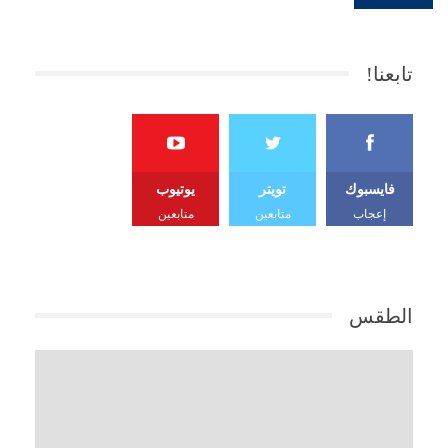
تابعنا!
فايسبوك
تويتر
يوتيوب
إعجاب
متابعين
متابعين
الطقس