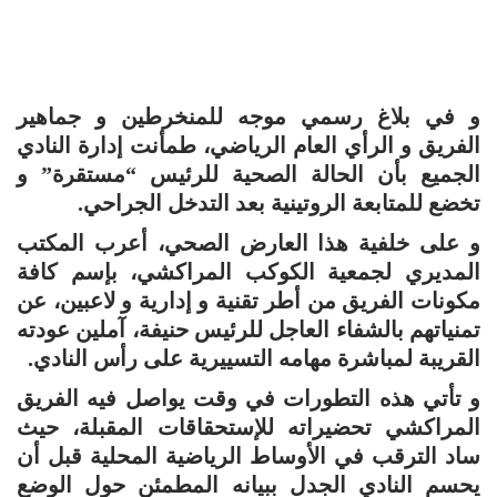
و في بلاغ رسمي موجه للمنخرطين و جماهير
الفريق و الرأي العام الرياضي، طمأنت إدارة النادي
الجميع بأن الحالة الصحية للرئيس “مستقرة” و
تخضع للمتابعة الروتينية بعد التدخل الجراحي.
و على خلفية هذا العارض الصحي، أعرب المكتب
المديري لجمعية الكوكب المراكشي، بإسم كافة
مكونات الفريق من أطر تقنية و إدارية و لاعبين، عن
تمنياتهم بالشفاء العاجل للرئيس حنيفة، آملين عودته
القريبة لمباشرة مهامه التسييرية على رأس النادي.
و تأتي هذه التطورات في وقت يواصل فيه الفريق
المراكشي تحضيراته للإستحقاقات المقبلة، حيث
ساد الترقب في الأوساط الرياضية المحلية قبل أن
يحسم النادي الجدل ببيانه المطمئن حول الوضع