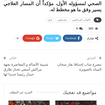
الصحي لمسؤوله الأول، مؤكداً أن المسار العلاجي
يسير وفق ما هو مخطط له.
الكوكب المراكشي
منخرطين
نادي
0
305
Google+
Twitter
Facebook
شارك
السابق
التالي
مصرع شاب إختناقا بغاز سخان
شبيبة الأصالة و المعاصرة بجهة
المياه بالصويرة
مراكش آسفي تختار طارق
حيدار رئيسا جديدا لها
مواضيع قد تعجبك
المزيد عن المؤلف