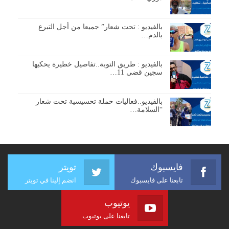
بالفيديو : تحت شعار” جميعا من أجل التبرع
بالدم…
بالفيديو : طريق التوبة..تفاصيل خطيرة يحكيها
سجين قضى 11…
بالفيديو..فعاليات حملة تحسيسية تحت شعار
“السلامة…
فايسبوك
تويتر
تابعنا على فايسبوك
انضم إلينا في تويتر
يوتيوب
تابعنا على يوتيوب