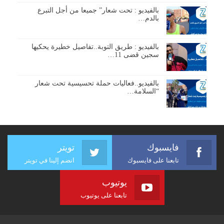
بالفيديو : تحت شعار” جميعا من أجل التبرع
بالدم…
بالفيديو : طريق التوبة..تفاصيل خطيرة يحكيها
سجين قضى 11…
بالفيديو..فعاليات حملة تحسيسية تحت شعار
“السلامة…
فايسبوك
تويتر
تابعنا على فايسبوك
انضم إلينا في تويتر
يوتيوب
تابعنا على يوتيوب