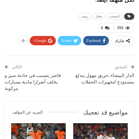
المنتخب
تعادل
رصيد
0
355
Google+
Twitter
Facebook
شارك
السابق
التالي
الدار البيضاء..حريق مهول يندلع
قاصر يتسبب في حادثة سير و
بمستودع لتجهيزات الحفلات
يخلف أضرارا مادية بسيارات
مركونة
مواضيع قد تعجبك
المزيد عن المؤلف