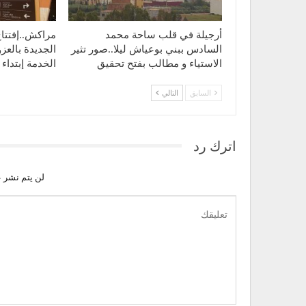
أرجيلة في قلب ساحة محمد
مراكش..إفتتا
السادس ببني بوعياش ليلا..صور تثير
الجديدة بالعزو
الاستياء و مطالب بفتح تحقيق
الخدمة إبتدا
السابق
التالي
اترك رد
لن يتم نشر ع