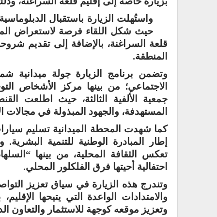
بزيارة خاصة إلى إقليم قلعة السراغنة، وذلك
واستُهلت الزيارة باستقبال الدبلوماسية 
حيث شكل اللقاء فرصة لاستعراض المؤهل
قلعة السراغنة، بالإضافة إلى تقديم شروحا
المنطقة.
وتضمن برنامج الزيارة جولة ميدانية ش
الاجتماعي؛ من بينها مركز الأشخاص الت
جمعية الألفية الثالثة، حيث اطلعت الق
المستهدفة، والجهود المبذولة في مجالات الإ
كما شهدت المحطة الميدانية تسليم سيارات
إطار المبادرة الوطنية للتنمية البشرية. 
تعكس الثقافة المحلية، من بينها “السلها
احتفالية أحيتها فرق الفلكلور المحلي.
وتندرج هذه الزيارة في سياق تعزيز التواصل
والامتدادات الواعدة التي يتيحها الإقليم،
وتعزيز موقعه كوجهة للاستثمار والتعاون الد