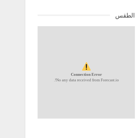
الطقس
Connection Error
No any data received from Forecast.io!.