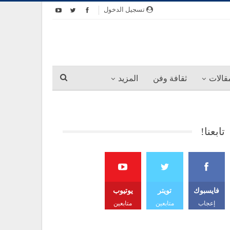
تسجيل الدخول
قالات
ثقافة وفن
المزيد
تابعنا!
فايسبوك
تويتر
يوتيوب
إعجاب
متابعين
متابعين