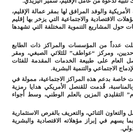
 تلبية لدعوة من عامل الإقليم، سمير اليزيدي.
الأمريكية والوفد المرافق لها بمقر عمالة الإقليم،
ات الاقتصادية والاجتماعية التي يزخر بها إقليم
ت حول المشاريع التنموية المختلفة التي تشهدها
ملت عدداً من المؤسسات والمراكز ذات الطابع
وحديين، ومركز “عواطف” للثلاثي الصبغي، ومقر
نصل العام على طبيعة الخدمات المقدمة للفئات
دماج الاجتماعي والتنمية البشرية.
 خاصة بدعم هذه المراكز الاجتماعية، ممولة في
وبالمناسبة، قُدمت للقنصل الأمريكي هدايا رمزية
م” التقليدي المزين بالعلم الوطني، وسط أجواء
 والتعاون الثنائي، والتعريف بالفرص الاستثمارية
 بما يسهم في إبراز مؤهلاته الاقتصادية والبشرية
ولي.