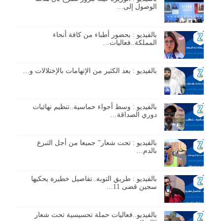
الوصول إلى…
بالفيديو : بحضور أطباء من كافة أنحاء
المملكة..فعاليات…
بالفيديو : بعد الكثير من الإتهامات بالإختلالات و…
بالفيديو : وسط أجواء حماسية..تنظيم نهائيات
دوري الصداقة…
بالفيديو : تحت شعار” جميعا من أجل التبرع
بالدم…
بالفيديو : طريق التوبة..تفاصيل خطيرة يحكيها
سجين قضى 11…
بالفيديو..فعاليات حملة تحسيسية تحت شعار