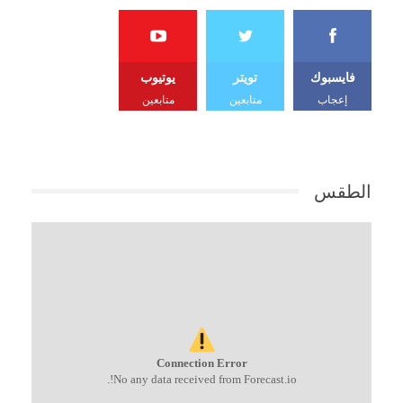
فايسبوك
تويتر
يوتيوب
إعجاب
متابعين
متابعين
الطقس
Connection Error
No any data received from Forecast.io!.