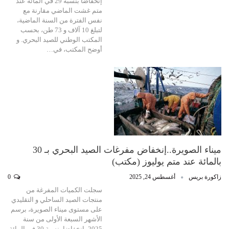
إنخفاضا بنسبة 29 في المائة عند
متم غشت الماضي مقارنة مع
نفس الفترة من السنة الماضية،
لتبلغ 10 آلاف و 73 طن، بحسب
المكتب الوطني للصيد البحري. و
أوضح المكتب، في…
ميناء الصويرة..إنخفاض مفرغات الصيد البحري بـ 30
بالمائة عند متم يوليوز (مكتب)
زاكورة بريس
أغسطس 24, 2025
0
سجلت الكميات المفرغة من
منتجات الصيد الساحلي و التقليدي
على مستوى ميناء الصويرة، برسم
الأشهر السبعة الأولى من سنة
2025، إنخفاضا بنسبة 30 في المائة