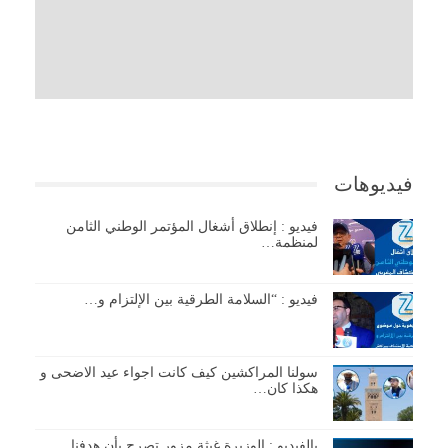
فيديوهات
فيديو : إنطلاق أشغال المؤتمر الوطني الثامن
لمنظمة…
فيديو : “السلامة الطرقية بين الإلتزام و…
سولنا المراكشين كيف كانت اجواء عيد الاضحى و
هكذا كان…
بالفيديو : الوزيرة غيثة مزور تصرح بأن هدفنا