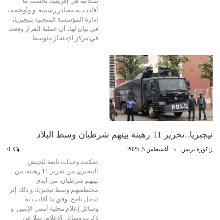
سكانية في إفريقيا، بحسب ما
أفادت به مصادر رسمية. و وأوضحت
إدارة المؤسسة السجنية بنيجيريا،
في بيان لها، أن عملية الفرار وقعت
في مركز الإحتجاز متوسط…
نيجيريا..تحرير 11 رهينة بينهم شرطيان وسط البلاد
زاكورة بريس
أغسطس 5, 2025
0
تمكنت وحدات تابعة للجيش
النيجيري من تحرير 11 رهينة، من
بينهم شرطيان، من أيدي
مختطفيهم وسط نيجيريا، و ذلك إثر
تدخل ناجح، وفق ما أفادت به
وسائل إعلام محلية أمس الإثنين. و
ذكرت وسائل الإعلام، نقلا عن