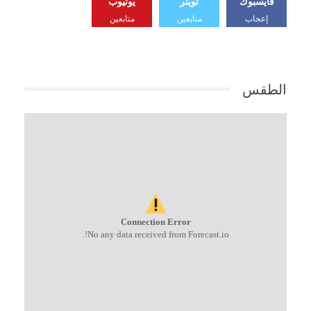
فايسبوك
تويتر
يوتيوب
إعجاب
متابعين
متابعين
الطقس
Connection Error
No any data received from Forecast.io!.