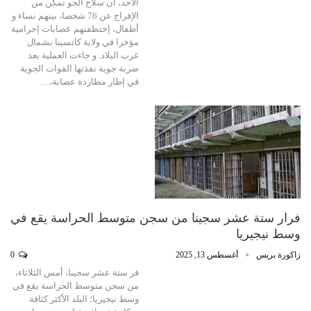
الأحد، أن سلاح الجو تمكن من
الإفراج عن 76 شخصا، بينهم نساء و
أطفال، إختطفتهم عصابات إجرامية
مؤخرا في ولاية كاتسينا بشمال
غرب البلاد. و جاءت العملية بعد
ضربة جوية نفذتها القوات الجوية
في إطار مطاردة عصابة،…
فرار ستة عشر سجينا من سجن متوسط الحراسة يقع في
وسط نيجيريا
زاكورة بريس
أغسطس 13, 2025
0
فر ستة عشر سجينا، أمس الثلاثاء،
من سجن متوسط الحراسة يقع في
وسط نيجيريا؛ البلد الأكثر كثافة