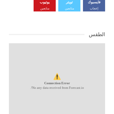
فايسبوك
تويتر
يوتيوب
إعجاب
متابعين
متابعين
الطقس
Connection Error
No any data received from Forecast.io!.