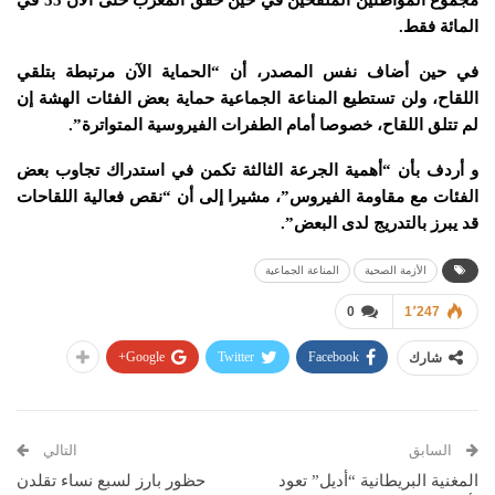
المائة فقط.
في حين أضاف نفس المصدر، أن “الحماية الآن مرتبطة بتلقي
اللقاح، ولن تستطيع المناعة الجماعية حماية بعض الفئات الهشة إن
لم تتلق اللقاح، خصوصا أمام الطفرات الفيروسية المتواترة”.
و أردف بأن “أهمية الجرعة الثالثة تكمن في استدراك تجاوب بعض
الفئات مع مقاومة الفيروس”، مشيرا إلى أن “نقص فعالية اللقاحات
قد يبرز بالتدريج لدى البعض”.
الأزمة الصحية
المناعة الجماعية
0
1٬247
Google+
Twitter
Facebook
شارك
السابق
التالي
المغنية البريطانية “أديل” تعود
حظور بارز لسبع نساء تقلدن