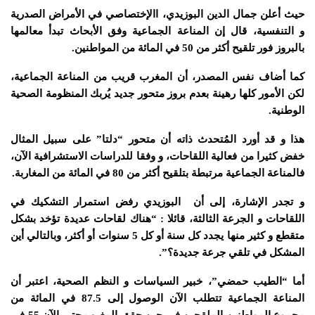
حيث أعلن جمال الدين البوزيدي، االإختصاصي في الأمراض الصدرية
و التنفسية، قال إن المناعة الجماعية وفق الأبحاث تبدأ معالمها
بالبروز فور تلقيح أكثر من 50 في المائة من المواطنين.
كما أضاف نفس المصدر، أن المغرب قريب من المناعة الجماعية،
لكن الأمور كلها رهينة بعدم بروز متحور جديد يُربك المنظومة الصحية
الوطنية.
هذا و قد أورد المُتحدث ذاته أن متحور “دلتا” على سبيل المثال
خفض كثيرا من فعالية اللقاحات، و وفقا للدراسات الاستشرافية الآن،
فالمناعة الجماعية مرتبطة بتلقيح أكثر من 80 في المائة من المغاربة.
و تجدر الإشارة، إلى أن
البوزيدي
رفض استمرار التشكيك في
اللقاحات و الجرعة الثالثة، قائلا : “هناك لقاحات عديدة تؤخد بشكل
متقطع و كثير منها يجدد كل سنة أو كل 5 سنوات أو أكثر، وبالتالي أين
المشكل في تلقي جرعة جديدة؟”.
أما “الطيب حمضي”، خبير السياسات و النظم الصحية، اعتبر أن
المناعة الجماعية تتطلب الآن الوصول إلى 87.5 في المائة من
مجموع المواطنين الملقحين في حين حقق المغرب حتى الآن 55 في