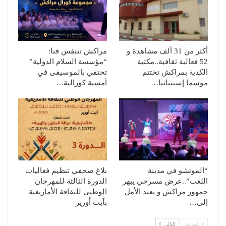
أكثر من 31 ألف مشاهدة و
مراكش تتنفس فنا:
52 فعالية ثقافية..مكتبة
“مؤسسة السلام الدولية”
الكدية بمراكش تختتم
تحتفي بالموسيقى في
موسما إستثنائيا…
أمسية كورالية…
“الموتشو في مدينة
بلاغ صحفي تنظيم فعاليات
اللعب”..عرض مسرحي يبهر
الدورة الثالثة للمهرجان
جمهور مراكش و يعيد الأمل
الوطني للثقافة الأمازيغية
إلى…
بآيت أورير
السابق
التالي