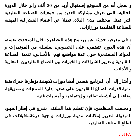
و سجل أنه من المتوقع إستقبال أزيد من 20 ألف زائر خلال الدورة
الحالية، التي تعرف مشاركة العديد من جمعيات الصناعة التقليدية
التي تمثل مختلف مدن البلاد، فضلا عن أعضاء الفيدرالية المهنية
للصناعة التقليدية بورزازات.
و في معرض حديثه عن برنامج هذه التظاهرة، قال المتحدث نفسه،
أن هذه الدورة تتضمن، على الخصوص، سلسلة من المؤتمرات و
الموائد المستديرة حول عدة مواضيع تهم، بالأساس، تنمية الصناعة
التقليدية و تعزيز الشراكات و الخبرات بين الصناع التقليديين المغاربة
و الأجانب.
و أشار إلى أن البرنامج يتضمن أيضا دورات تكوينية يؤطرها خبراء بغية
تنمية قدرات الصناع التقليديين على صعيد إدارة المنتجات و تسويقها،
إضافة إلى أنشطة ثقافية و إجتماعية و أمسيات فنية.
و بحسب المنظمين، فإن تنظيم هذا الملتقى يندرج في إطار الجهود
المبذولة لتعزيز إمكانات مدينة ورزازات و جهة درعة-تافيلالت في
قطاع الصناعة التقليدية.
وكالات