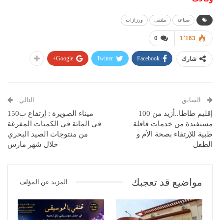
صناعة
ملتقى
ورزازات
0
1٬163
Google+
Twitter
Facebook
شارك
السابق
التالي
إقليم طاطا..أزيد من 100
ميناء الصويرة : إرتفاع ب150
مستفيدة من خدمات قافلة
في المائة في الكميات المفرغة
طبية للإرتقاء بصحة الأم و
من منتوجات الصيد البحري
الطفل
خلال شهر مارس
مواضيع قد تعجبك
المزيد عن المؤلف