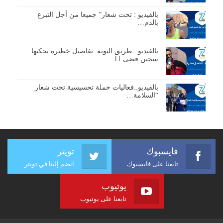
بالفيديو : تحت شعار” جميعا من أجل التبرع
بالدم…
بالفيديو : طريق التوبة..تفاصيل خطيرة يحكيها
سجين قضى 11…
بالفيديو..فعاليات حملة تحسيسية تحت شعار
“السلامة…
فايسبوك
تويتر
تابعنا على فايسبوك
انضم إلينا في تويتر
يوتيوب
تابعنا على يوتيوب